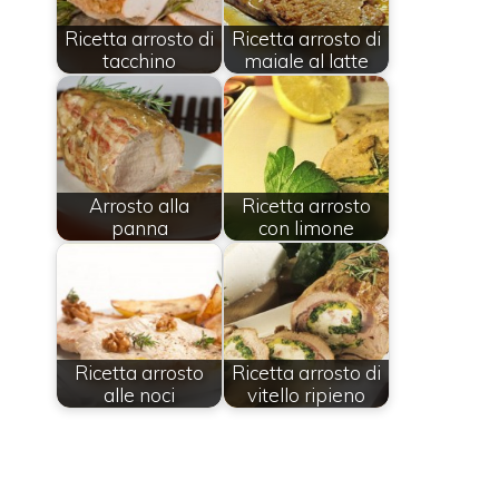
Ricetta arrosto di
Ricetta arrosto di
tacchino
maiale al latte
Arrosto alla
Ricetta arrosto
panna
con limone
Ricetta arrosto
Ricetta arrosto di
alle noci
vitello ripieno