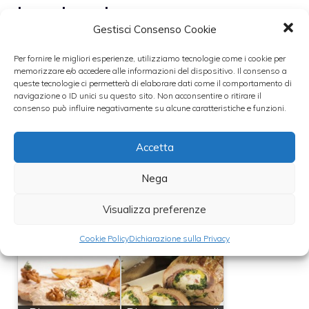
Leggi anche:
Gestisci Consenso Cookie
Per fornire le migliori esperienze, utilizziamo tecnologie come i cookie per
memorizzare e/o accedere alle informazioni del dispositivo. Il consenso a
queste tecnologie ci permetterà di elaborare dati come il comportamento di
navigazione o ID unici su questo sito. Non acconsentire o ritirare il
Ricetta arrosto di
Ricetta arrosto di
consenso può influire negativamente su alcune caratteristiche e funzioni.
tacchino
maiale al latte
Accetta
Nega
Arrosto alla
Ricetta arrosto
Visualizza preferenze
panna
con limone
Cookie Policy
Dichiarazione sulla Privacy