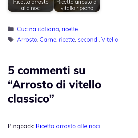
Ricetta arrosto
Ricetta arrosto di
alle noci
vitello ripieno
Categorie
Cucina italiana
,
ricette
Tag
Arrosto
,
Carne
,
ricette
,
secondi
,
Vitello
5 commenti su
“Arrosto di vitello
classico”
Pingback:
Ricetta arrosto alle noci