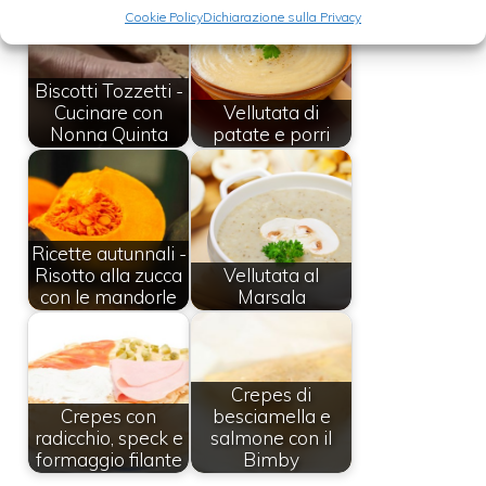
Cookie Policy
Dichiarazione sulla Privacy
Biscotti Tozzetti -
Cucinare con
Vellutata di
Nonna Quinta
patate e porri
Ricette autunnali -
Risotto alla zucca
Vellutata al
con le mandorle
Marsala
Crepes di
Crepes con
besciamella e
radicchio, speck e
salmone con il
formaggio filante
Bimby