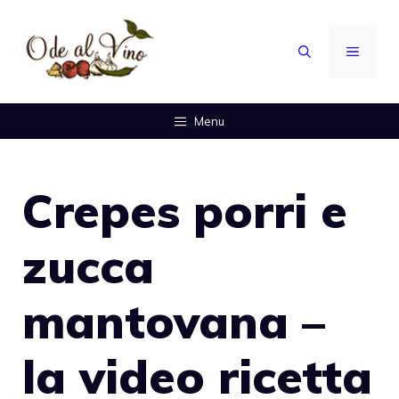
Vai
al
MENU
contenuto
Menu
Crepes porri e
zucca
mantovana –
la video ricetta