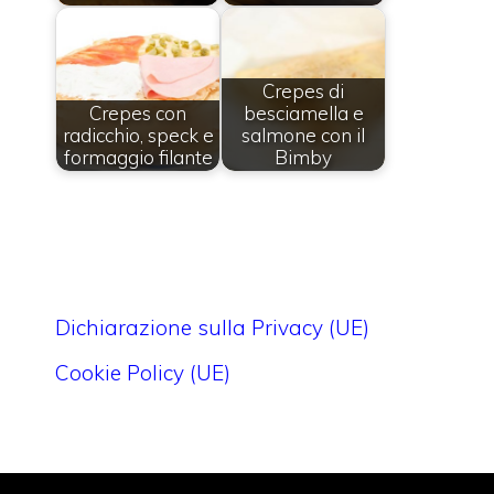
Crepes di
Crepes con
besciamella e
radicchio, speck e
salmone con il
formaggio filante
Bimby
Dichiarazione sulla Privacy (UE)
Cookie Policy (UE)