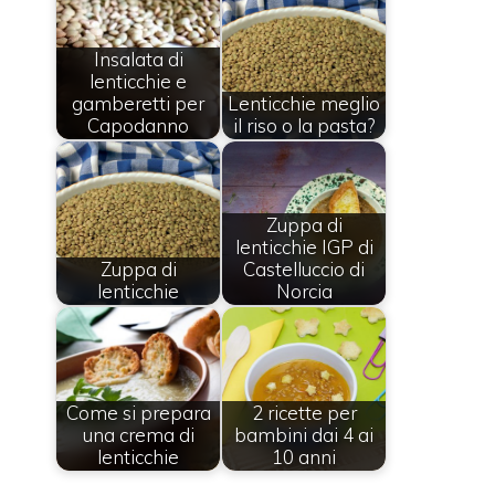
Insalata di
lenticchie e
gamberetti per
Lenticchie meglio
Capodanno
il riso o la pasta?
Zuppa di
lenticchie IGP di
Zuppa di
Castelluccio di
lenticchie
Norcia
Come si prepara
2 ricette per
una crema di
bambini dai 4 ai
lenticchie
10 anni