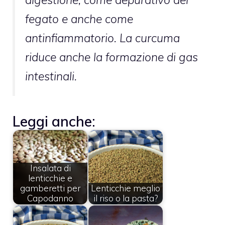
fegato e anche come
antinfiammatorio. La curcuma
riduce anche la formazione di gas
intestinali.
Leggi anche:
Insalata di
lenticchie e
gamberetti per
Lenticchie meglio
Capodanno
il riso o la pasta?