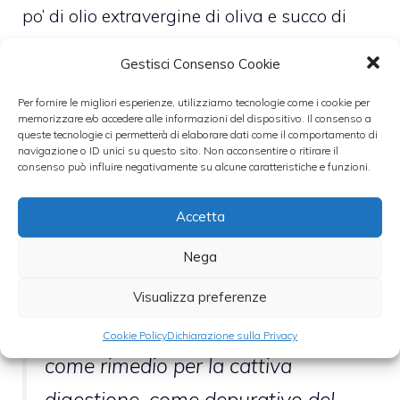
po’ di olio extravergine di oliva e succo di
limone oppure aceto di vino.
Gestisci Consenso Cookie
Vale la pena sottolineare le proprietà della
Per fornire le migliori esperienze, utilizziamo tecnologie come i cookie per
memorizzare e/o accedere alle informazioni del dispositivo. Il consenso a
curcuma, forse la meno conosciuta tra le
queste tecnologie ci permetterà di elaborare dati come il comportamento di
navigazione o ID unici su questo sito. Non acconsentire o ritirare il
spezie impiegate in questa ricetta.
consenso può influire negativamente su alcune caratteristiche e funzioni.
Accetta
Da tempo sono note le sue qualità
Nega
benefiche: nell’antica medicina
delle popolazioni asiatiche e in
Visualizza preferenze
quella ayurvedica viene impiegata
Cookie Policy
Dichiarazione sulla Privacy
come rimedio per la cattiva
digestione, come depurativo del