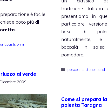
un classico de
tradizione italiana 
 preparazione è facile
presentiamo in que
richiede poco più
di
particolare version
’oretta.
base di polent
naturalmente, e
Categorie
antipasti
,
primi
baccalà in salsa
pomodoro.
Categorie
pesce
,
ricette
,
secondi
rluzzo al verde
Dicembre 2009
Come si prepara la
polenta Taragna