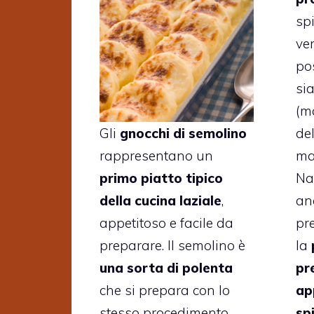
spi
ve
po
si
(m
del
Gli
gnocchi di semolino
m
rappresentano un
Na
primo piatto tipico
an
della cucina laziale
,
pr
appetitoso e facile da
la
preparare. Il semolino è
pr
una sorta di polenta
ap
che si prepara con lo
sp
stesso procedimento,