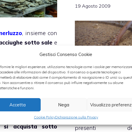
19 Agosto 2009
merluzzo
, insieme con
acciughe sotto sale
e
aringhe
è tra i pochi
Gestisci Consenso Cookie
sci di acqua salata
 fornire le migliori esperienze, utilizziamo tecnologie come i cookie per memorizzar
esente nella cucina
La polenta Taragn
 accedere alle informazioni del dispositivo. Il consenso a queste tecnologie ci
metterà di elaborare dati come il comportamento di navigazione o ID unici su ques
ntinentale, grazie alla
forse uno dei piatti 
o. Non acconsentire o ritirare il consenso può influire negativamente su alcune
atteristiche e funzioni.
cilità con cui si può
energetici della cuc
nservare anche a
italiana
ed infatti è
Accetta
Nega
Visualizza preferen
ngo e trasportare.
piatto tipico delle A
Cookie Policy
Dichiarazione sulla Privacy
dove quindi so
 si acquista sotto
presenti del