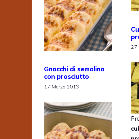
Cu
pr
27
Gnocchi di semolino
con prosciutto
17 Marzo 2013
Pr
cu
pr