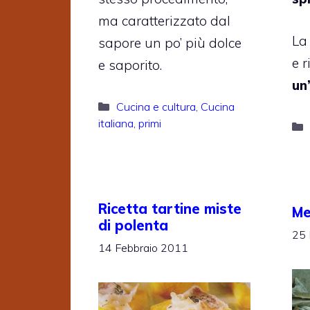
ma caratterizzato dal
La
sapore un po’ più dolce
e 
e saporito.
un
Categorie
Cucina e cultura
,
Cucina
italiana
,
primi
Ricetta tartine miste
Me
di polenta
25 
14 Febbraio 2011