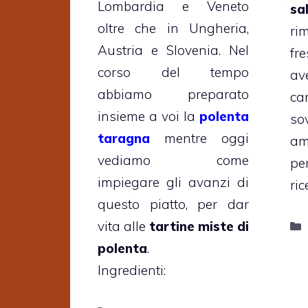
Lombardia e Veneto
sa
oltre che in Ungheria,
ri
Austria e Slovenia. Nel
fr
corso del tempo
a
abbiamo preparato
c
insieme a voi la
polenta
so
taragna
mentre oggi
am
vediamo come
pe
impiegare gli avanzi di
ric
questo piatto, per dar
vita alle
tartine miste di
polenta
.
Ingredienti: