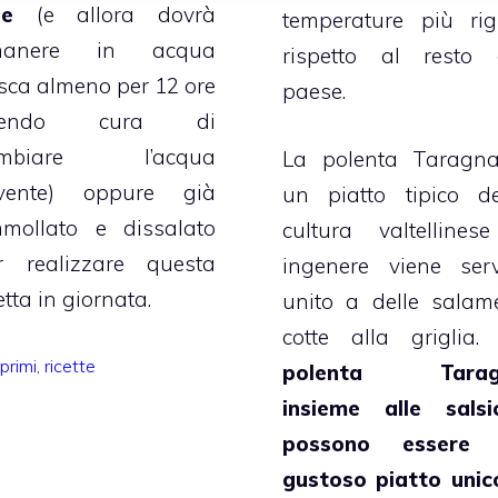
le
(e allora dovrà
temperature più rig
manere in acqua
rispetto al resto 
esca almeno per 12 ore
paese.
vendo cura di
ambiare l’acqua
La polenta Taragn
vente) oppure già
un piatto tipico de
mollato e dissalato
cultura valtellines
r realizzare questa
ingenere viene serv
etta in giornata.
unito a delle salame
cotte alla griglia
Categorie
primi
,
ricette
polenta Tarag
insieme alle salsi
possono essere
gustoso piatto unic