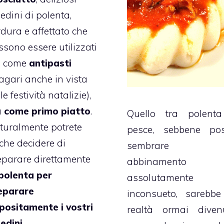
edini di polenta,
rdura e affettato che
ssono essere utilizzati
a come
antipasti
agari anche in vista
le festività natalizie),
a
come primo piatto
.
Quello tra polent
turalmente potrete
pesce, sebbene po
che decidere di
sembrare 
eparare direttamente
abbinamento
polenta per
assolutamente
eparare
inconsueto, sarebbe
positamente i vostri
realtà ormai diven
iedini.