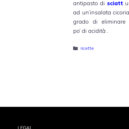
antipasto di
sciatt
un
ad un’insalata cicoria
grado di eliminare
po’ di acidità .
Categorie
ricette
LEGAL