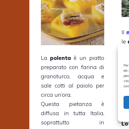
Il
le
le
La
polenta
è un piatto
pe
Per
preparato con farina di
pr
e/o
granoturco, acqua e
per
co
sit
sale cotti al paiolo per
car
fa
circa un’ora.
co
Questa pietanza è
lu
diffusa in tutta Italia,
soprattutto in
Lo