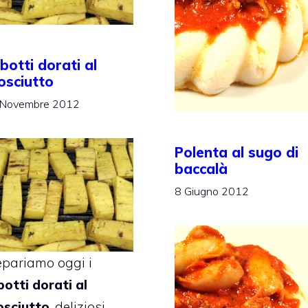
botti dorati al
osciutto
 Novembre 2012
Polenta al sugo di
baccalà
8 Giugno 2012
epariamo oggi i
botti dorati al
osciutto
, deliziosi