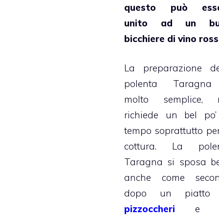
questo può ess
unito ad un bu
bicchiere di vino ros
La preparazione de
polenta Taragn
molto semplice,
richiede un bel po’
tempo soprattutto per
cottura. La pole
Taragna si sposa b
anche come seco
dopo un piatto
pizzoccheri
e u