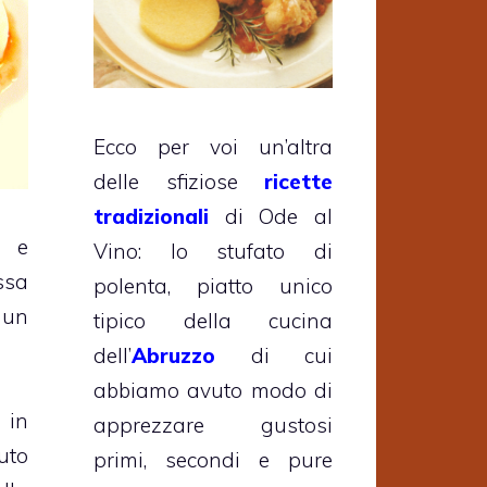
Ecco per voi un’altra
delle sfiziose
ricette
tradizionali
di Ode al
a e
Vino: lo stufato di
ssa
polenta, piatto unico
un
tipico della cucina
dell’
Abruzzo
di cui
abbiamo avuto modo di
 in
apprezzare gustosi
uto
primi, secondi e pure