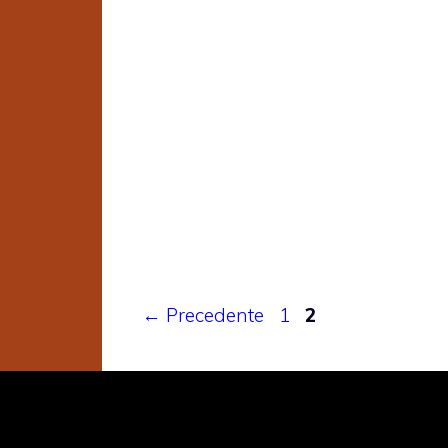
Pagina
Pagina
←
Precedente
1
2