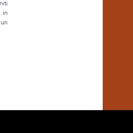
iti
 in
 un