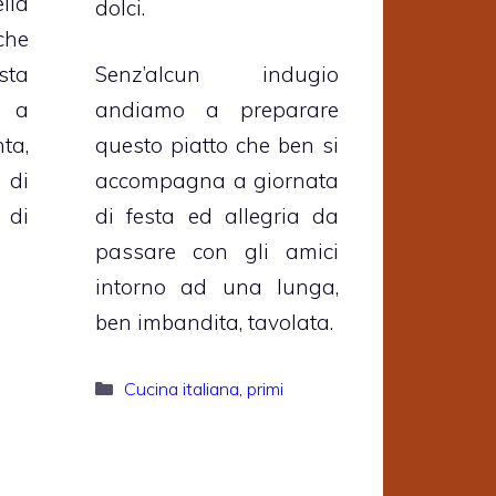
lla
dolci.
che
Senz’alcun indugio
sta
andiamo a preparare
e a
questo piatto che ben si
a,
accompagna a giornata
 di
di festa ed allegria da
 di
passare con gli amici
intorno ad una lunga,
ben imbandita, tavolata.
Categorie
Cucina italiana
,
primi