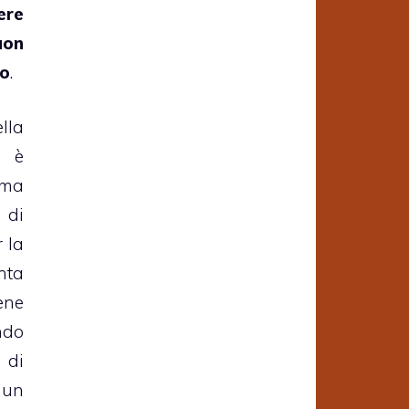
ere
on
so
.
lla
a è
 ma
 di
 la
nta
ene
ndo
 di
n