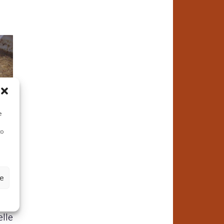
e
a è
to
più
ina
 un
ze
lpi
no
le