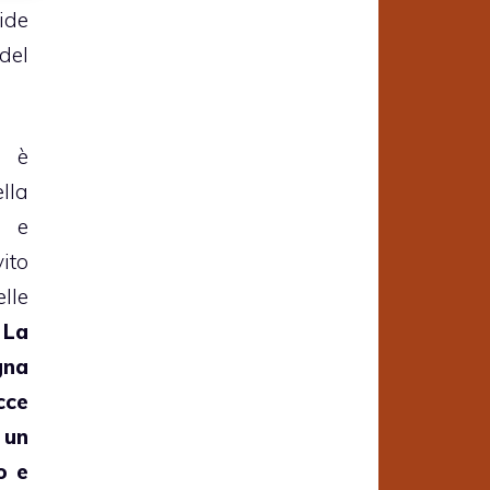
ide
del
a è
lla
e e
ito
lle
.
La
na
cce
 un
o e