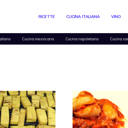
RICETTE
CUCINA ITALIANA
VINO
taliana
Cucina messicana
Cucina napoletana
Cucina sa