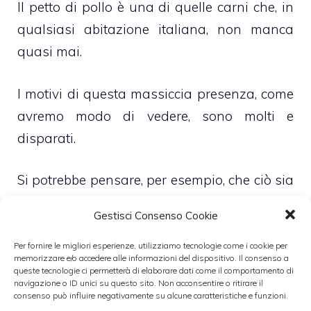
Il petto di pollo è una di quelle carni che, in
qualsiasi abitazione italiana, non manca
quasi mai.
I motivi di questa massiccia presenza, come
avremo modo di vedere, sono molti e
disparati.
Si potrebbe pensare, per esempio, che ciò sia
dovuto al fatto che, una simile pietanza, sia
Gestisci Consenso Cookie
molto veloce da preparare.
Per fornire le migliori esperienze, utilizziamo tecnologie come i cookie per
memorizzare e/o accedere alle informazioni del dispositivo. Il consenso a
Oppure ancora al fatto che questo
queste tecnologie ci permetterà di elaborare dati come il comportamento di
navigazione o ID unici su questo sito. Non acconsentire o ritirare il
ingrediente si presti, in maniera ideale, a
consenso può influire negativamente su alcune caratteristiche e funzioni.
venir cotto in molti e differenti modi, che