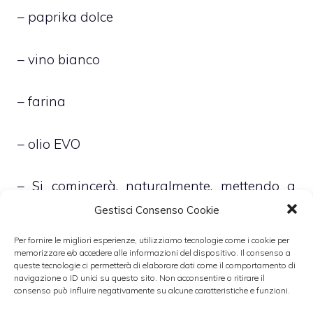
– paprika dolce
– vino bianco
– farina
– olio EVO
– Si comincerà, naturalmente, mettendo a
cuocere le patate in abbondante acqua
Gestisci Consenso Cookie
salata. Dopo circa una decina di minuti si
Per fornire le migliori esperienze, utilizziamo tecnologie come i cookie per
scoleranno e, una volta raffreddatesi, si
memorizzare e/o accedere alle informazioni del dispositivo. Il consenso a
queste tecnologie ci permetterà di elaborare dati come il comportamento di
sbucceranno e taglieranno a rondelle
navigazione o ID unici su questo sito. Non acconsentire o ritirare il
consenso può influire negativamente su alcune caratteristiche e funzioni.
abbastanza spesse.