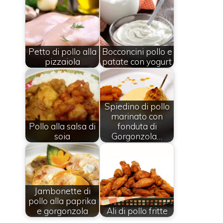
Petto di pollo alla
Bocconcini pollo e
pizzaiola
patate con yogurt
Spiedino di pollo
marinato con
Pollo alla salsa di
fonduta di
soia
Gorgonzola…
Jambonette di
pollo alla paprika
e gorgonzola
Ali di pollo fritte