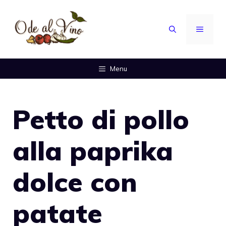
Vai
al
MENU
contenuto
Menu
Petto di pollo
alla paprika
dolce con
patate