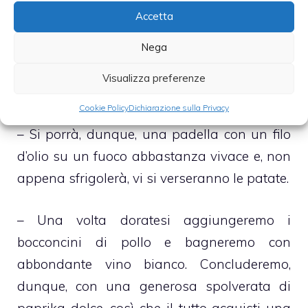
Accetta
– A questo punto si taglierà, a bocconcini
abbastanza grandi, il nostro petto di pollo,
Nega
così da ottenerne uno spezzatino che si
Visualizza preferenze
provvederà ad infarinare abbondantemente
Cookie Policy
Dichiarazione sulla Privacy
– Si porrà, dunque, una padella con un filo
d’olio su un fuoco abbastanza vivace e, non
appena sfrigolerà, vi si verseranno le patate.
– Una volta doratesi aggiungeremo i
bocconcini di pollo e bagneremo con
abbondante vino bianco. Concluderemo,
dunque, con una generosa spolverata di
paprika dolce, così che il tutto acquisti una