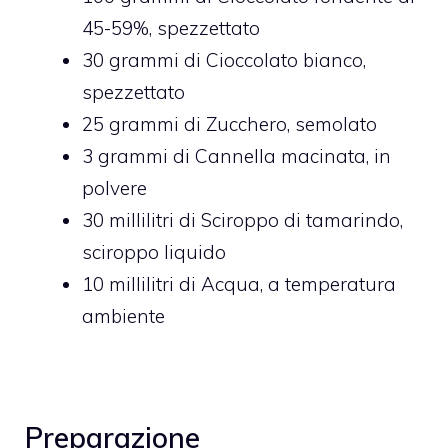
45-59%,
spezzettato
30
grammi di
Cioccolato bianco,
spezzettato
25
grammi di
Zucchero,
semolato
3
grammi di
Cannella macinata,
in
polvere
30
millilitri di
Sciroppo di tamarindo,
sciroppo liquido
10
millilitri di
Acqua,
a temperatura
ambiente
Preparazione