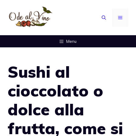
Vai
al
MENU
contenuto
Menu
Sushi al
cioccolato o
dolce alla
frutta, come si