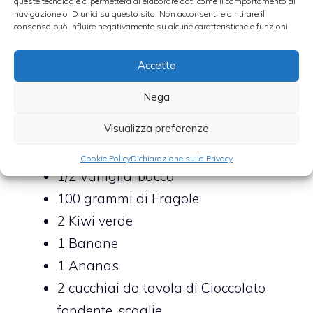
queste tecnologie ci permetterà di elaborare dati come il comportamento di
navigazione o ID unici su questo sito. Non acconsentire o ritirare il
consenso può influire negativamente su alcune caratteristiche e funzioni.
Accetta
Nega
160
grammi di
Riso Carnaroli
Visualizza preferenze
350
milligrammi di
Latte intero
50
grammi di
Zucchero
Cookie Policy
Dichiarazione sulla Privacy
1/2
Vaniglia,
bacca
100
grammi di
Fragole
2
Kiwi verde
1
Banane
1
Ananas
2
cucchiai da tavola di
Cioccolato
fondente,
scaglie