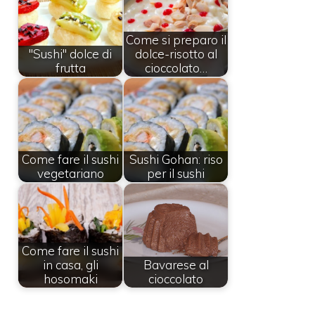
Come si preparo il
"Sushi" dolce di
dolce-risotto al
frutta
cioccolato…
Come fare il sushi
Sushi Gohan: riso
vegetariano
per il sushi
Come fare il sushi
in casa, gli
Bavarese al
hosomaki
cioccolato