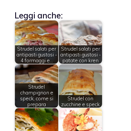
Leggi anche:
Strudel salati per
Strudel salati per
antipasti gustosi -
antipasti gustosi -
4 formaggi e…
patate con kren
Strudel
champignon e
speck, come si
Strudel con
prepara
zucchine e speck