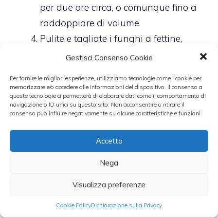
per due ore circa, o comunque fino a
raddoppiare di volume.
Pulite e tagliate i funghi a fettine,
cuoceteli in una padella antiaderente
Gestisci Consenso Cookie
semplicemente con olio e sale, per 10
Per fornire le migliori esperienze, utilizziamo tecnologie come i cookie per
minuti circa.
memorizzare e/o accedere alle informazioni del dispositivo. Il consenso a
queste tecnologie ci permetterà di elaborare dati come il comportamento di
Stendete l’impasto lievitato su un
navigazione o ID unici su questo sito. Non acconsentire o ritirare il
consenso può influire negativamente su alcune caratteristiche e funzioni.
piano infarinato, formate un
rettangolo e farcite metà del
Accetta
rettangolo con lo speck, i funghi e il
formaggio a fettine.
Nega
Chiudete lo strudel piegandolo in due
Visualizza preferenze
e sigillate attorno premendo
Cookie Policy
Dichiarazione sulla Privacy
semplicemente con i polpastrelli.