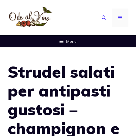
Vai
al
MENU
contenuto
Menu
Strudel salati
per antipasti
gustosi –
champignon e