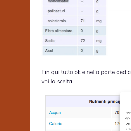
Fin qui tutto ok e nella parte dedica
voi la scelta.
Per
e/o
per
sit