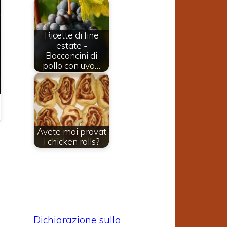
Ricette di fine
estate -
Bocconcini di
pollo con uva…
Avete mai provat
i chicken rolls?
Dichiarazione sulla