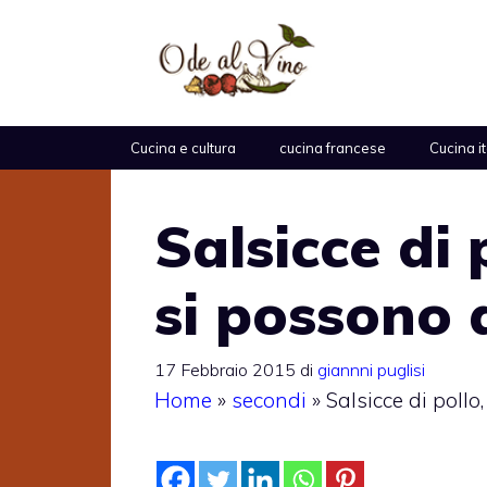
Vai
al
contenuto
Cucina e cultura
cucina francese
Cucina i
Salsicce di 
si possono 
17 Febbraio 2015
di
giannni puglisi
Home
»
secondi
»
Salsicce di poll