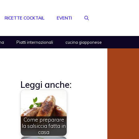
RICETTE COCKTAIL
EVENTI
na
Piatti internazionali
cucina giapponese
Leggi anche:
a
Come preparare
la salsiccia fatta in
casa