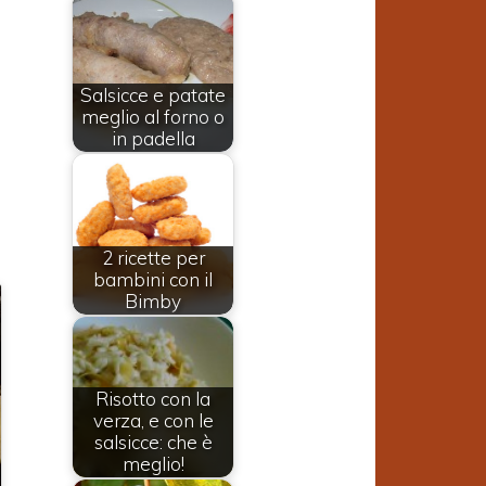
Salsicce e patate
meglio al forno o
in padella
2 ricette per
bambini con il
Bimby
Risotto con la
verza, e con le
salsicce: che è
meglio!