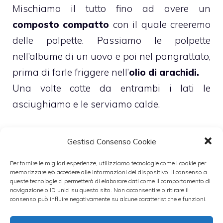
Mischiamo il tutto fino ad avere un
composto compatto
con il quale creeremo
delle polpette. Passiamo le polpette
nell’albume di un uovo e poi nel pangrattato,
prima di farle friggere nell’
olio di arachidi.
Una volte cotte da entrambi i lati le
asciughiamo e le serviamo calde.
Leggi anche:
Gestisci Consenso Cookie
Per fornire le migliori esperienze, utilizziamo tecnologie come i cookie per
memorizzare e/o accedere alle informazioni del dispositivo. Il consenso a
queste tecnologie ci permetterà di elaborare dati come il comportamento di
navigazione o ID unici su questo sito. Non acconsentire o ritirare il
consenso può influire negativamente su alcune caratteristiche e funzioni.
Polpette di
Polpettine di
verdure
tonno e ricotta