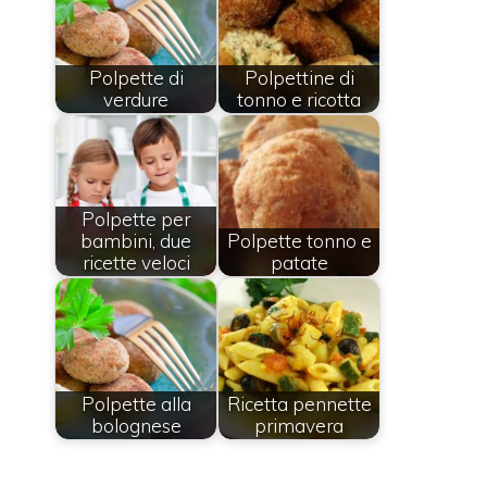
Polpette di
Polpettine di
verdure
tonno e ricotta
Polpette per
bambini, due
Polpette tonno e
ricette veloci
patate
Polpette alla
Ricetta pennette
bolognese
primavera