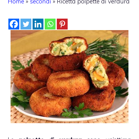
Home
»
secondi
»
Ricetta polpette di verdura