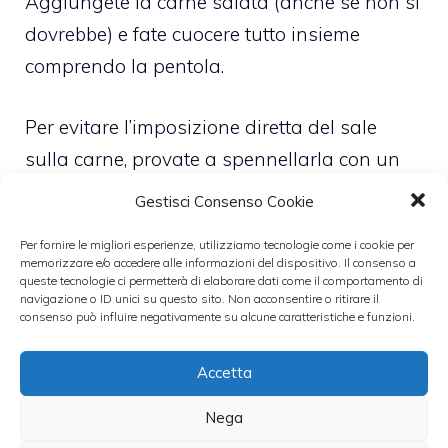
Aggiungete la carne salata (anche se non si
dovrebbe) e fate cuocere tutto insieme
comprendo la pentola.
Per evitare l’imposizione diretta del sale
sulla carne, provate a spennellarla con un
po’ di senape (non lo diremo a nessuno),
Gestisci Consenso Cookie
oppure con una salsetta fatta da voi con
Per fornire le migliori esperienze, utilizziamo tecnologie come i cookie per
aceto di mele, un cucchiaio di parmigiano
memorizzare e/o accedere alle informazioni del dispositivo. Il consenso a
queste tecnologie ci permetterà di elaborare dati come il comportamento di
grattugiato e un poi uno di cumino, o semi
navigazione o ID unici su questo sito. Non acconsentire o ritirare il
di senape (stile mostarda), o pepe in grani.
consenso può influire negativamente su alcune caratteristiche e funzioni.
Accetta
Mangiatelo caldo e fateci sapere!
Nega