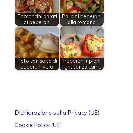
Bocconcini dorati
Pollo ai peperoni
ai peperoni
alla romana
Pollo con salsa di
Peperoni ripieni
peperoni verdi
light senza carne
Dichiarazione sulla Privacy (UE)
Cookie Policy (UE)