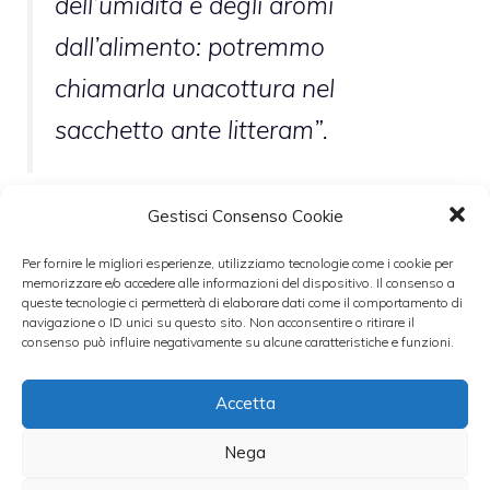
dell’umidità e degli aromi
dall’alimento: potremmo
chiamarla una
cottura nel
sacchetto ante litteram
”.
Gestisci Consenso Cookie
Quindi se avete del pesce da cucinare,
mettetelo in una teglia, copritelo di sale
Per fornire le migliori esperienze, utilizziamo tecnologie come i cookie per
memorizzare e/o accedere alle informazioni del dispositivo. Il consenso a
grosso e poi infornate a 250 gradi per il
queste tecnologie ci permetterà di elaborare dati come il comportamento di
navigazione o ID unici su questo sito. Non acconsentire o ritirare il
tempo necessario alla cottura della carne,
consenso può influire negativamente su alcune caratteristiche e funzioni.
del pesce o di quello che avete intenzione di
portare in tavola. Alla fine spolverate il sale
Accetta
che non si è trasformato in crosta, rompete
Nega
leggermente la crosta e gustate tutto.