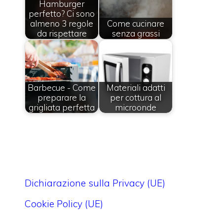
Hamburger
perfetto? Ci sono
almeno 3 regole
Come cucinare
da rispettare
senza grassi
Barbecue - Come
Materiali adatti
preparare la
per cottura al
grigliata perfetta
microonde
Dichiarazione sulla Privacy (UE)
Cookie Policy (UE)