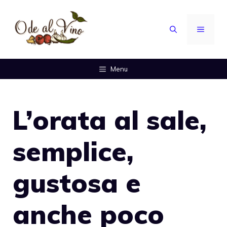
Vai
al
MENU
contenuto
Menu
L’orata al sale,
semplice,
gustosa e
anche poco