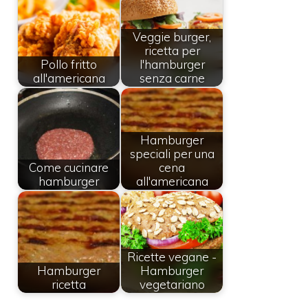
Veggie burger,
ricetta per
Pollo fritto
l'hamburger
all'americana
senza carne
Hamburger
speciali per una
Come cucinare
cena
hamburger
all'americana
Ricette vegane -
Hamburger
Hamburger
ricetta
vegetariano