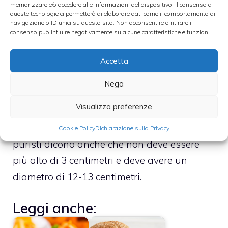
formaggio sottili, quando ormai avete
memorizzare e/o accedere alle informazioni del dispositivo. Il consenso a
queste tecnologie ci permetterà di elaborare dati come il comportamento di
spento il fuoco? A patto che vi piaccia.
navigazione o ID unici su questo sito. Non acconsentire o ritirare il
consenso può influire negativamente su alcune caratteristiche e funzioni.
Il pane dell’hamburger
Accetta
Non trascuriamo l’involucro della carne che
Nega
deve essere avere delle caratteristiche
Visualizza preferenze
uniche: deve assorbire il condimento, essere
compatto e morbido, facile da masticare. I
Cookie Policy
Dichiarazione sulla Privacy
puristi dicono anche che non deve essere
più alto di 3 centimetri e deve avere un
diametro di 12-13 centimetri.
Leggi anche: