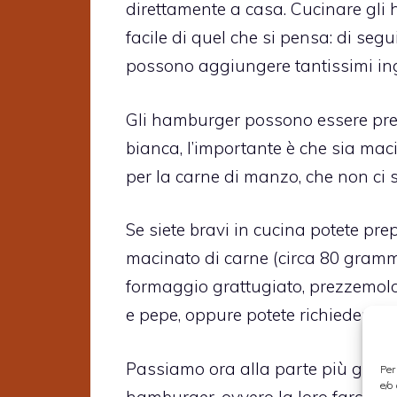
direttamente a casa. Cucinare gli ha
facile di quel che si pensa: di seg
possono aggiungere tantissimi ingr
Gli hamburger possono essere prepa
bianca, l’importante è che sia maci
per la carne di manzo, che non ci 
Se siete bravi in cucina potete pr
macinato di carne (circa 80 gramm
formaggio grattugiato, prezzemolo 
e pepe, oppure potete richiederli d
Passiamo ora alla parte più golosa
Per
e/o
hamburger, ovvero la loro farcitura