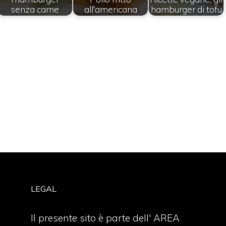
senza carne
all'americana
hamburger di tofu
LEGAL
Il presente sito è parte dell' AREA