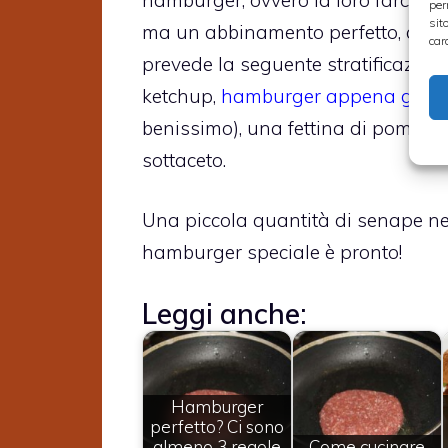
per
sit
ma un abbinamento perfetto, che 
car
prevede la seguente stratificazion
ketchup,
hamburger appena grigli
benissimo), una fettina di pomodoro,
sottaceto.
Una piccola quantità di senape nel
hamburger speciale è pronto!
Leggi anche:
Hamburger
perfetto? Ci sono
almeno 3 regole
Come cucinare