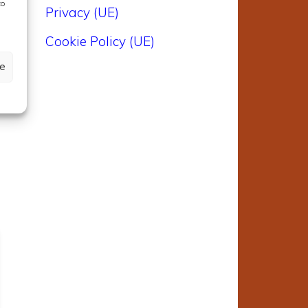
to
Privacy (UE)
Cookie Policy (UE)
ze