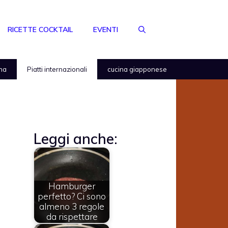
RICETTE COCKTAIL
EVENTI
na
Piatti internazionali
cucina giapponese
Leggi anche:
Hamburger
perfetto? Ci sono
almeno 3 regole
da rispettare