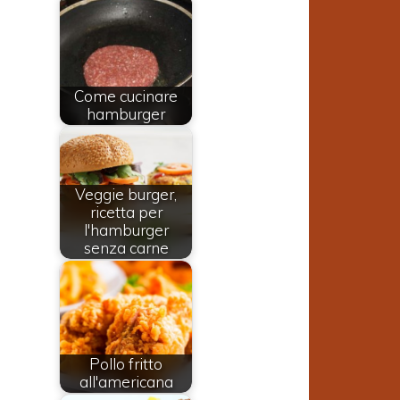
Come cucinare
hamburger
Veggie burger,
ricetta per
l'hamburger
senza carne
Pollo fritto
all'americana