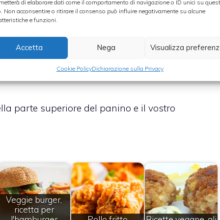
metterà di elaborare dati come il comportamento di navigazione o ID unici su ques
o. Non acconsentire o ritirare il consenso può influire negativamente su alcune
non scontenterà nessuno dei vostri commensali,
atteristiche e funzioni.
e per i vostri hamburger: pane, maionese e
ato
, formaggio (le comuni sottilette vano
Accetta
Nega
Visualizza preferen
 una sottile fetta di speck, insalatina e cetrilioni
Cookie Policy
Dichiarazione sulla Privacy
la parte superiore del panino e il vostro
Veggie burger,
ricetta per
l'hamburger
Pollo fritto
Ricette vegane, gli