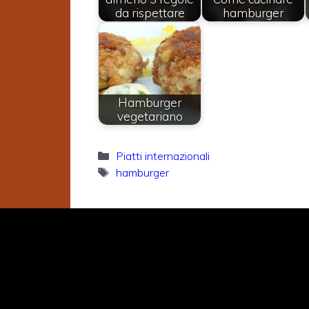
da rispettare
hamburger
Hamburger
vegetariano
Categorie
Piatti internazionali
Tag
hamburger