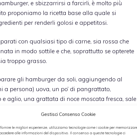
mburger, e sbizzarrirsi a farcirli, è molto più
uito proponiamo la ricetta base alla quale si
edienti per renderli golosi e appetitosi.
rati con qualsiasi tipo di carne, sia rossa che
nata in modo sottile e che, soprattutto se opterete
sia troppo grasso.
eparare gli hamburger da soli, aggiungendo al
i a persona) uova, un po’ di pangrattato,
e aglio, una grattata di noce moscata fresca, sale
irettamente al macellaio.
Gestisci Consenso Cookie
 e più divertente della preparazione degli
 fornire le migliori esperienze, utilizziamo tecnologie come i cookie per memorizzar
 accedere alle informazioni del dispositivo. Il consenso a queste tecnologie ci
. Davvero si può dare libero sfogo alla fantasia,