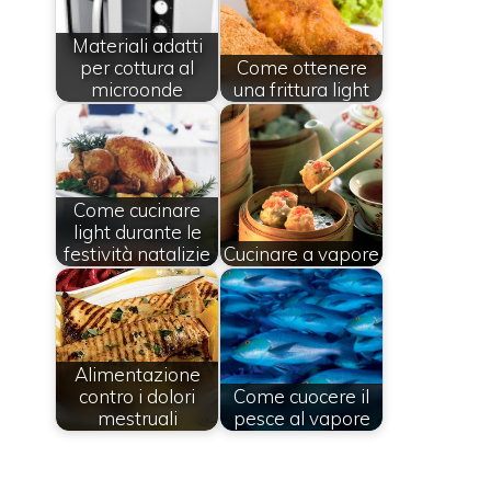
Materiali adatti
per cottura al
Come ottenere
microonde
una frittura light
Come cucinare
light durante le
festività natalizie
Cucinare a vapore
Alimentazione
contro i dolori
Come cuocere il
mestruali
pesce al vapore