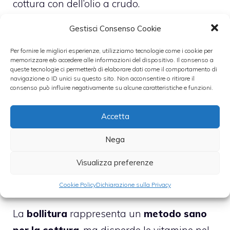
cottura con dell’olio a crudo.
Gestisci Consenso Cookie
Naturalmente anche il
forno
rappresenta
un
metodo ottimo di cottura sana senza
Per fornire le migliori esperienze, utilizziamo tecnologie come i cookie per
memorizzare e/o accedere alle informazioni del dispositivo. Il consenso a
grassi:
molto usato soprattutto nei mesi
queste tecnologie ci permetterà di elaborare dati come il comportamento di
navigazione o ID unici su questo sito. Non acconsentire o ritirare il
freddi
richiede dei tempi piuttosto lunghi,
consenso può influire negativamente su alcune caratteristiche e funzioni.
ma mantiene tutti i principi nutritivi dei
cibi.
Una buona alternativa al forno è il
Accetta
forno a microonde che cuoce i cibi molto
Nega
velocemente, che mantiene le
Visualizza preferenze
caratteristiche degli alimenti e regala un
sapore gustoso
.
Cookie Policy
Dichiarazione sulla Privacy
La
bollitura
rappresenta un
metodo sano
per la cottura
, ma disperde le vitamine nel