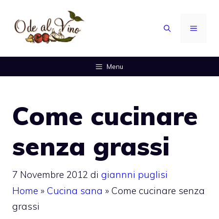
Vai
al
MENU
contenuto
Menu
Come cucinare
senza grassi
7 Novembre 2012
di
giannni puglisi
Home
»
Cucina sana
»
Come cucinare senza
grassi