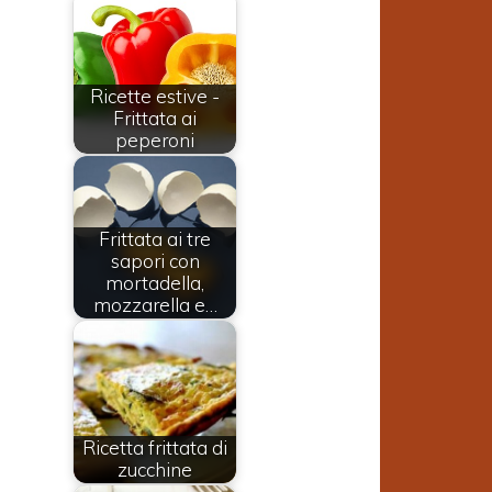
Ricette estive -
Frittata ai
peperoni
Frittata ai tre
sapori con
mortadella,
mozzarella e…
Ricetta frittata di
zucchine