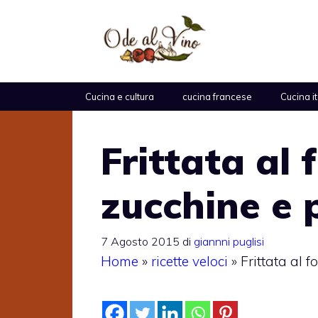
Vai
al
contenuto
Cucina e cultura
cucina francese
Cucina i
Frittata al 
zucchine e 
7 Agosto 2015
di
giannni puglisi
Home
»
ricette veloci
»
Frittata al 