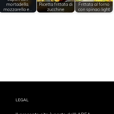
mortadella,
Ricetta frittata di
Frittata al forno
mozzarella e…
zucchine
con spinaci light
LEGAL