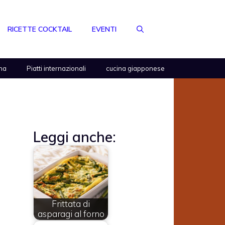
RICETTE COCKTAIL
EVENTI
na
Piatti internazionali
cucina giapponese
Leggi anche:
Frittata di
asparagi al forno