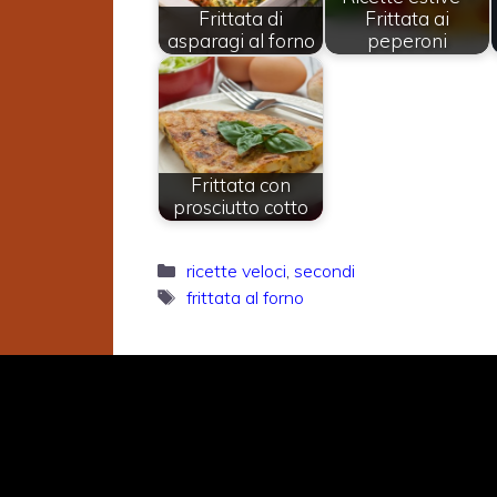
Frittata di
Frittata ai
asparagi al forno
peperoni
Frittata con
prosciutto cotto
Categorie
ricette veloci
,
secondi
Tag
frittata al forno