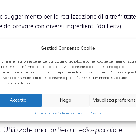
 suggerimento per la realizzazione di altre frittate
 da provare con diversi ingredienti (da Leitv)
Gestisci Consenso Cookie
 padella, avete mai pensato di cuocerla al
preparare
frittate veloci
e light!
 fornire le migliori esperienze, utilizziamo tecnologie come i cookie per memorizzar
 accedere alle informazioni del dispositivo. Il consenso a queste tecnologie ci
metterà di elaborare dati come il comportamento di navigazione o ID unici su ques
o. Non acconsentire o ritirare il consenso può influire negativamente su alcune
 farà rimpiangere la solita frittata
atteristiche e funzioni.
enzionale:
provate a cucinarla al forno,
Accetta
Nega
Visualizza preferen
 come fare:
Cookie Policy
Dichiarazione sulla Privacy
. Utilizzate una tortiera medio-piccola e