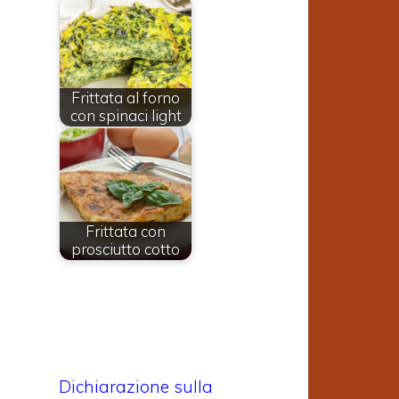
Frittata al forno
con spinaci light
Frittata con
prosciutto cotto
Dichiarazione sulla