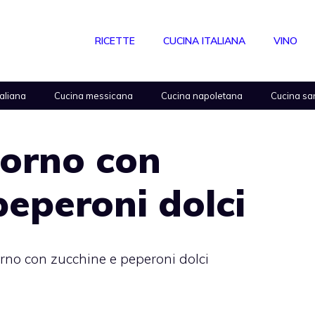
RICETTE
CUCINA ITALIANA
VINO
taliana
Cucina messicana
Cucina napoletana
Cucina sa
forno con
peperoni dolci
forno con zucchine e peperoni dolci