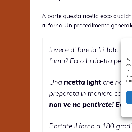
A parte questa ricetta ecco qualche
al forno. Un procedimento generale
Invece di fare la frittata in
forno? Ecco la ricetta per 
Per
e/o
per
sit
Una
ricetta light
che non vi
car
preparata in maniera conv
non ve ne pentirete! Ecco
Portate il forno a 180 gradi