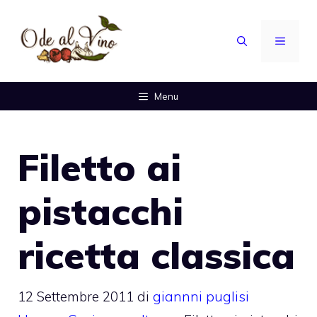
Vai
al
MENU
contenuto
Menu
Filetto ai
pistacchi
ricetta classica
12 Settembre 2011
di
giannni puglisi