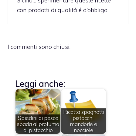
Sicilia… sperimentare queste ricette
con prodotti di qualitá é d’obbligo
I commenti sono chiusi.
Leggi anche:
Ricetta spaghetti
Spiedini di pesce
pistacchi,
spada al profumo
mandorle e
di pistacchio
nocciole