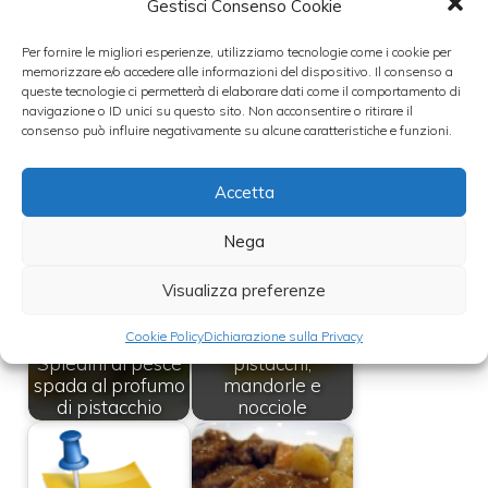
caldo (con il sughetto che avranno
Gestisci Consenso Cookie
rilasciato) e si farà mantecare il tutto per
Per fornire le migliori esperienze, utilizziamo tecnologie come i cookie per
alcuni minuti.
memorizzare e/o accedere alle informazioni del dispositivo. Il consenso a
queste tecnologie ci permetterà di elaborare dati come il comportamento di
navigazione o ID unici su questo sito. Non acconsentire o ritirare il
consenso può influire negativamente su alcune caratteristiche e funzioni.
– Servire, ancora bollenti, con alcuni
pistacchi freschi
Accetta
Leggi anche:
Nega
Visualizza preferenze
Cookie Policy
Dichiarazione sulla Privacy
Ricetta spaghetti
Spiedini di pesce
pistacchi,
spada al profumo
mandorle e
di pistacchio
nocciole