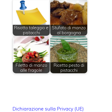
Risotto taleggio e
Stufato di manzo
pistacchi
al borgogna
Filetto di manzo
Ricetta pesto di
alle fragole
pistacchi
Dichiarazione sulla Privacy (UE)