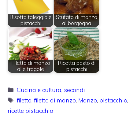
Risotto taleggio e
Stufato di manzo
pistacchi
al borgogna
Filetto di manzo
Ricetta pesto di
alle fragole
pistacchi
Categorie
Cucina e cultura
,
secondi
Tag
filetto
,
filetto di manzo
,
Manzo
,
pistacchio
,
ricette pistacchio