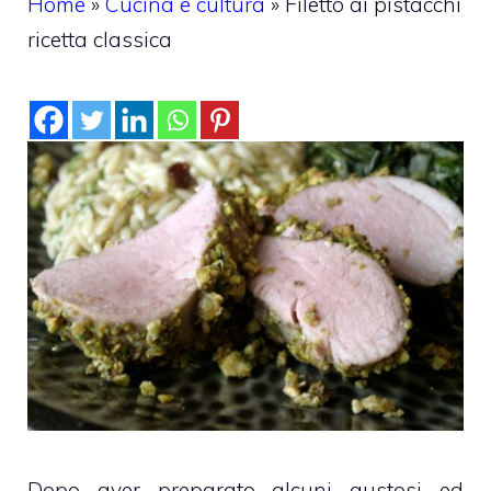
Home
»
Cucina e cultura
»
Filetto ai pistacchi
ricetta classica
Dopo aver preparato alcuni gustosi ed