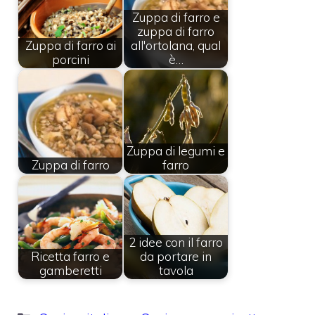
Zuppa di farro e
zuppa di farro
Zuppa di farro ai
all'ortolana, qual
porcini
è…
Zuppa di legumi e
Zuppa di farro
farro
2 idee con il farro
Ricetta farro e
da portare in
gamberetti
tavola