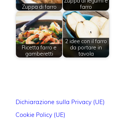
Zuppa di legumi e
Zuppa di farro
farro
2 idee con il farro
Ricetta farro e
da portare in
gamberetti
tavola
Dichiarazione sulla Privacy (UE)
Cookie Policy (UE)