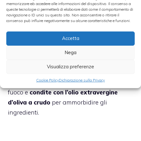
Adesso potrete aggiungere anche il
farro
:
memorizzare e/o accedere alle informazioni del dispositivo. Il consenso a
queste tecnologie ci permetterà di elaborare dati come il comportamento di
mescolate e
aggiungete un cucchiaino di
navigazione o ID unici su questo sito. Non acconsentire o ritirare il
consenso può influire negativamente su alcune caratteristiche e funzioni.
peperoncino,
poi
mescolate insieme a
mezzo bicchiere di acqua di cottura.
Accetta
Nega
Visualizza preferenze
Lasciate
cuocere ancora a fuoco medio per
Cookie Policy
Dichiarazione sulla Privacy
circa 5 minuti
, poi togliete la padella dal
fuoco e
condite con l’olio extravergine
d’oliva a crudo
per ammorbidire gli
ingredienti.