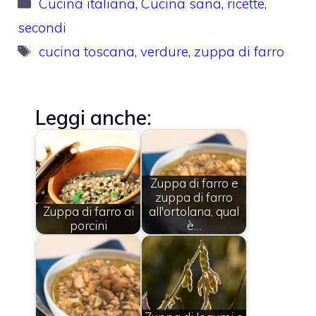
Categorie
Cucina italiana
,
Cucina sana
,
ricette
,
secondi
Tag
cucina toscana
,
verdure
,
zuppa di farro
Leggi anche:
Zuppa di farro e
zuppa di farro
Zuppa di farro ai
all'ortolana, qual
porcini
è…