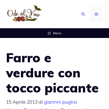
Vai
al
MENU
contenuto
Menu
Farro e
verdure con
tocco piccante
15 Aprile 2013
di
giannni puglisi