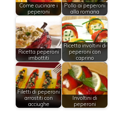
Come cucinare i
Pollo ai peperoni
peperoni
alla romana
Ricetta involtini di
Ricetta peperoni
peperoni con
imbottiti
caprino
Filetti di peperoni
arrostiti con
Involtini di
acciughe
peperoni