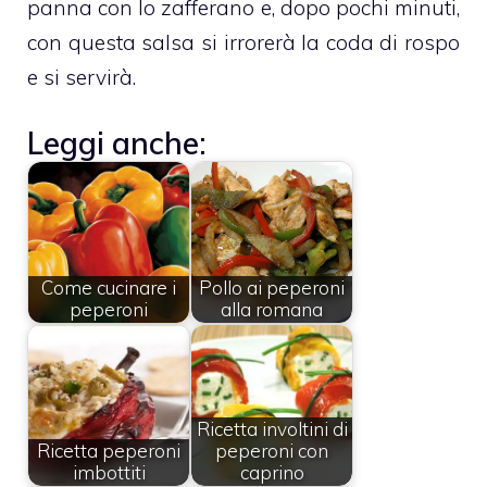
panna con lo zafferano e, dopo pochi minuti,
con questa salsa si irrorerà la coda di rospo
e si servirà.
Leggi anche:
Come cucinare i
Pollo ai peperoni
peperoni
alla romana
Ricetta involtini di
Ricetta peperoni
peperoni con
imbottiti
caprino