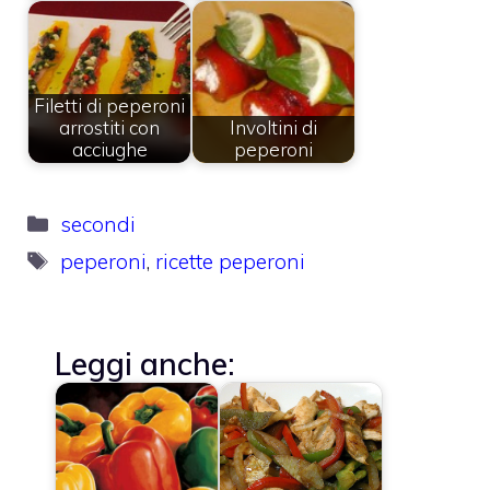
Filetti di peperoni
arrostiti con
Involtini di
acciughe
peperoni
Categorie
secondi
Tag
peperoni
,
ricette peperoni
Leggi anche: