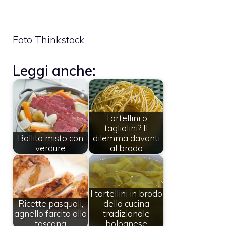
Foto Thinkstock
Leggi anche:
Tortellini o
tagliolini? Il
Bollito misto con
dilemma davanti
verdure
al brodo
I tortellini in brodo
Ricette pasquali,
della cucina
agnello farcito alla
tradizionale
toscana
bolognese