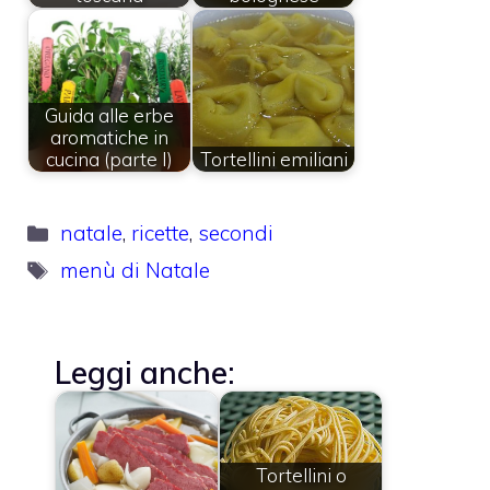
Guida alle erbe
aromatiche in
cucina (parte I)
Tortellini emiliani
Categorie
natale
,
ricette
,
secondi
Tag
menù di Natale
Leggi anche:
Tortellini o