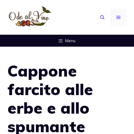
Vai
al
MENU
contenuto
Menu
Cappone
farcito alle
erbe e allo
spumante