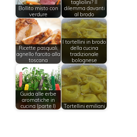
tagliolini? Il
Bollito misto con
dilemma davanti
verdure
al brodo
I tortellini in brodo
Ricette pasquali,
della cucina
agnello farcito alla
tradizionale
toscana
bolognese
Guida alle erbe
aromatiche in
cucina (parte I)
Tortellini emiliani