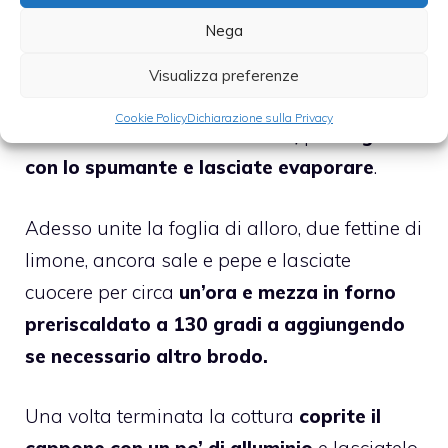
all’interno di un tegame da forno
Nega
aggiungendo un po’ di olio e un po’ di brodo.
Visualizza preferenze
Spennellate il cappone con la
metà del
Cookie Policy
Dichiarazione sulla Privacy
burro aromatizzato alle erbe,
poi
bagnate
con lo spumante e lasciate evaporare
.
Adesso unite la foglia di alloro, due fettine di
limone, ancora sale e pepe e lasciate
cuocere per circa
un’ora e mezza in forno
preriscaldato a 130 gradi a aggiungendo
se necessario altro brodo.
Una volta terminata la cottura
coprite il