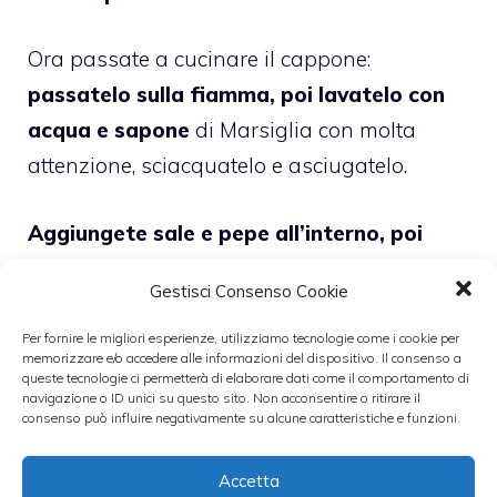
Ora passate a cucinare il cappone:
passatelo sulla fiamma, poi lavatelo con
acqua e sapone
di Marsiglia con molta
attenzione, sciacquatelo e asciugatelo.
Aggiungete sale e pepe all’interno, poi
farcitelo con il ripieno
che avete preparato
Gestisci Consenso Cookie
e fermate l’apertura del cappone con uno
stecchino e legatelo per tenerlo ben fermo.
Per fornire le migliori esperienze, utilizziamo tecnologie come i cookie per
memorizzare e/o accedere alle informazioni del dispositivo. Il consenso a
queste tecnologie ci permetterà di elaborare dati come il comportamento di
navigazione o ID unici su questo sito. Non acconsentire o ritirare il
Intanto
aggiungete le erbe tritate al burro.
consenso può influire negativamente su alcune caratteristiche e funzioni.
Ora dovrete
rosolare il cappone e
Accetta