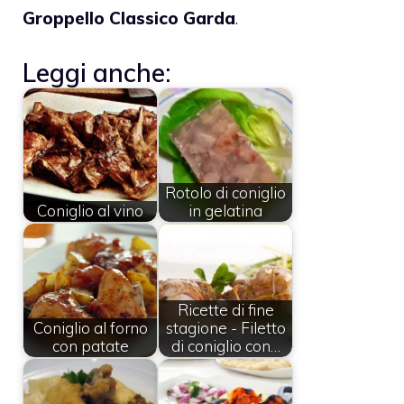
Groppello Classico Garda
.
Leggi anche:
Rotolo di coniglio
Coniglio al vino
in gelatina
Ricette di fine
Coniglio al forno
stagione - Filetto
con patate
di coniglio con…