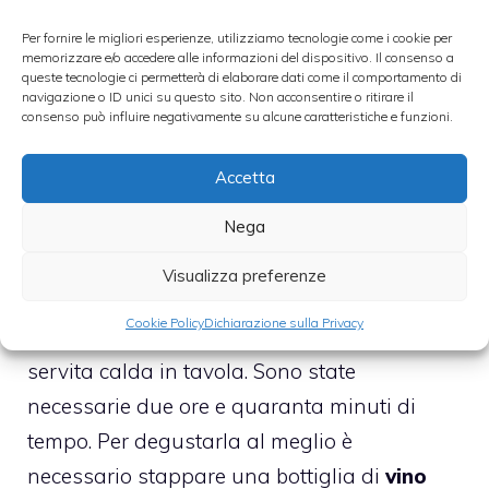
Poi, aggiungere ancora un poco di vino e
Per fornire le migliori esperienze, utilizziamo tecnologie come i cookie per
acqua, cuocendo a fuoco piuttosto
memorizzare e/o accedere alle informazioni del dispositivo. Il consenso a
queste tecnologie ci permetterà di elaborare dati come il comportamento di
moderato.
navigazione o ID unici su questo sito. Non acconsentire o ritirare il
consenso può influire negativamente su alcune caratteristiche e funzioni.
Nel contempo, portare a ebollizione un litro
Accetta
di acqua salata, versarvi la farina a pioggia,
Nega
mescolare in continuazione e preparare una
polenta di media consistenza sulla quale
Visualizza preferenze
una volta pronto, aggiungere il coniglio. La
Cookie Policy
Dichiarazione sulla Privacy
polenta e coniglio
è pronta, per essere
servita calda in tavola. Sono state
necessarie due ore e quaranta minuti di
tempo. Per degustarla al meglio è
necessario stappare una bottiglia di
vino