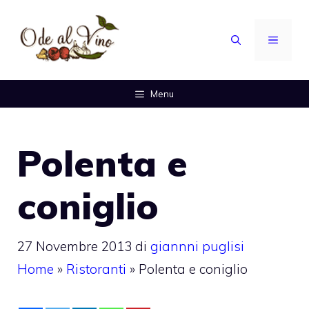
Vai
al
MENU
contenuto
Menu
Polenta e
coniglio
27 Novembre 2013
di
giannni puglisi
Home
»
Ristoranti
»
Polenta e coniglio