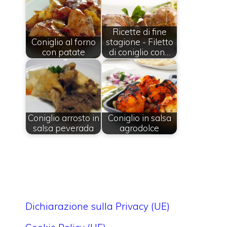
Ricette di fine
Coniglio al forno
stagione - Filetto
con patate
di coniglio con…
Coniglio arrosto in
Coniglio in salsa
salsa peverada
agrodolce
Dichiarazione sulla Privacy (UE)