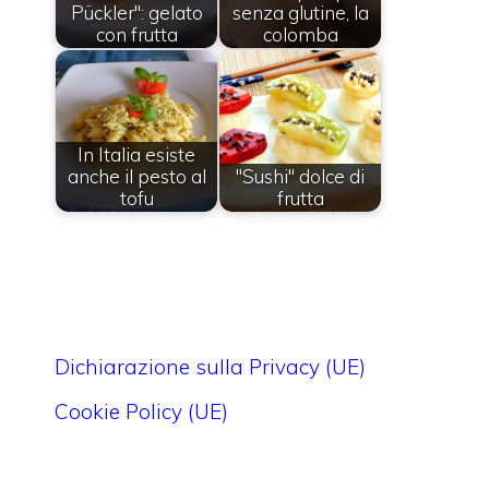
Pückler": gelato
senza glutine, la
con frutta
colomba
In Italia esiste
anche il pesto al
"Sushi" dolce di
tofu
frutta
Dichiarazione sulla Privacy (UE)
Cookie Policy (UE)