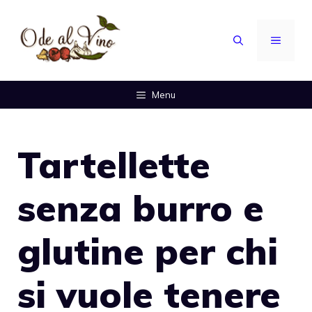
Vai
al
MENU
contenuto
Menu
Tartellette
senza burro e
glutine per chi
si vuole tenere