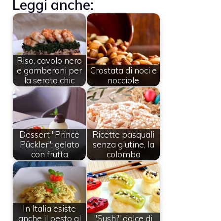
Leggi anche:
Riso, cavolo nero
e gamberoni per
Crostata di noci e
la serata chic
nocciole
Dessert "Prince
Ricette pasquali
Pückler": gelato
senza glutine, la
con frutta
colomba
In Italia esiste
anche il pesto al
"Sushi" dolce di