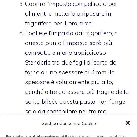
Coprire l’impasto con pellicola per
alimenti e metterlo a riposare in
frigorifero per 1 ora circa.
Togliere l’impasto dal frigorifero, a
questo punto l’impasto sarà più
compatto e meno appiccicoso.
Stenderlo tra due fogli di carta da
forno a uno spessore di 4 mm (lo
spessore è volutamente più alto,
perché oltre ad essere più fragile della
solita brisée questa pasta non funge
solo da contenitore neutro ma
contribuisce ad arricchire il sapore
Gestisci Consenso Cookie
della tartelletta).
Per fornire le migliori esperienze, utilizziamo tecnologie come i cookie per