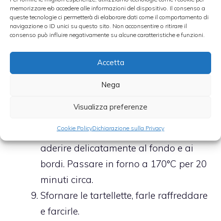
Tagliare l’impasto steso con un taglia
memorizzare e/o accedere alle informazioni del dispositivo. Il consenso a
queste tecnologie ci permetterà di elaborare dati come il comportamento di
biscotti della forma che preferite (i
navigazione o ID unici su questo sito. Non acconsentire o ritirare il
consenso può influire negativamente su alcune caratteristiche e funzioni.
ritagli di pasta che avanzano non
vanno impastati nuovamente, ma
Accetta
sovrapposti e stesi nuovamente tra
due fogli di carta da forno).
Nega
Distribuire quelli che adesso
Visualizza preferenze
sembrano dei biscottoni negli
Cookie Policy
Dichiarazione sulla Privacy
stampini per tartellette facendoli
aderire delicatamente al fondo e ai
bordi. Passare in forno a 170°C per 20
minuti circa.
Sfornare le tartellette, farle raffreddare
e farcirle.