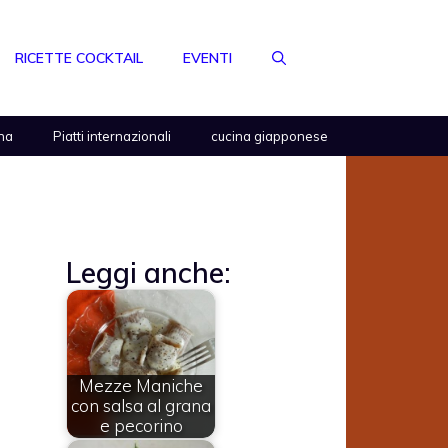
RICETTE COCKTAIL
EVENTI
na
Piatti internazionali
cucina giapponese
Leggi anche:
Mezze Maniche
con salsa al grana
e pecorino