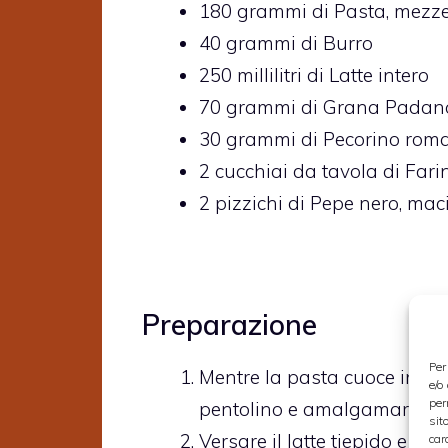
180
grammi di
Pasta,
mezze
40
grammi di
Burro
250
millilitri di
Latte intero
70
grammi di
Grana Padan
30
grammi di
Pecorino rom
2
cucchiai da tavola di
Fari
2
pizzichi di
Pepe nero,
mac
Preparazione
Per
Mentre la pasta cuoce in acq
e/o
per
pentolino e amalgamare bene
sit
Versare il latte tiepido e por
car