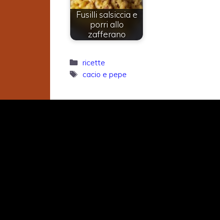
Fusilli salsiccia e
porri allo
zafferano
Categorie
ricette
Tag
cacio e pepe