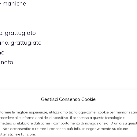
 maniche
o,
grattugiato
ano,
grattugiato
na
inato
Gestisci Consenso Cookie
 fornire le migliori esperienze, utilizziamo tecnologie come i cookie per memorizzar
ua salata (12/13 minuti), sciogliere il burro in un
 accedere alle informazioni del dispositivo. Il consenso a queste tecnologie ci
metterà di elaborare dati come il comportamento di navigazione o ID unici su ques
 la farina per formare una sorta di cremina.
o. Non acconsentire o ritirare il consenso può influire negativamente su alcune
tare il tutto ad ebollizione, mescolando. In ultimo,
atteristiche e funzioni.