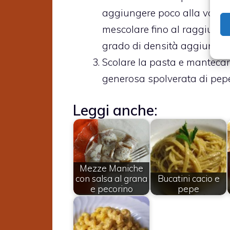
aggiungere poco alla volta 
mescolare fino al raggiungim
grado di densità aggiungend
Scolare la pasta e mantecar
generosa spolverata di pepe
Leggi anche:
Mezze Maniche
con salsa al grana
Bucatini cacio e
e pecorino
pepe