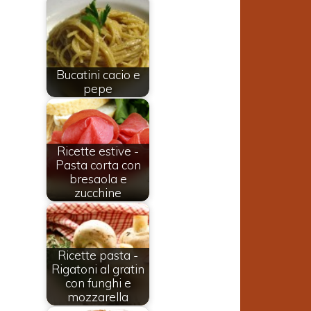
Bucatini cacio e
pepe
Ricette estive -
Pasta corta con
bresaola e
zucchine
Ricette pasta -
Rigatoni al gratin
con funghi e
mozzarella