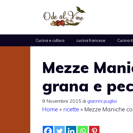
Vai
al
contenuto
Cucina e cultura
cucina francese
Cucina i
Mezze Manic
grana e pec
9 Novembre 2015
di
giannni puglisi
Home
»
ricette
»
Mezze Maniche con