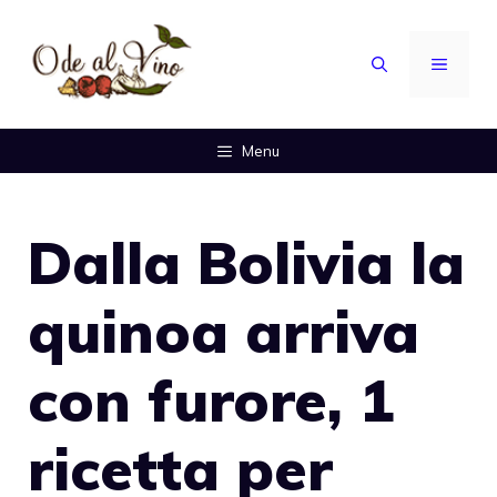
Vai
al
MENU
contenuto
Menu
Dalla Bolivia la
quinoa arriva
con furore, 1
ricetta per