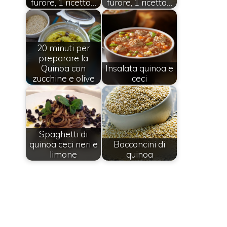
furore, 1 ricetta…
furore, 1 ricetta…
20 minuti per
preparare la
Quinoa con
Insalata quinoa e
zucchine e olive
ceci
Spaghetti di
quinoa ceci neri e
Bocconcini di
limone
quinoa