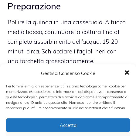
Preparazione
Bollire la quinoa in una casseruola. A fuoco
medio basso, continuare la cottura fino al
completo assorbimento dell’acqua. 15-20
minuti circa. Schiacciare i fagioli neri con
una forchetta grossolanamente.
Gestisci Consenso Cookie
Impastare con le mani la quinoa, il
Per fornire le migliori esperienze, utilizziamo tecnologie come i cookie per
pangrattato, il peperone, la cipolla, l’aglio, il
memorizzare e/o accedere alle informazioni del dispositivo. Il consenso a
queste tecnologie ci permetterà di elaborare dati come il comportamento di
cumino, il sale, il peperoncino, l’uovo e i
navigazione o ID unici su questo sito. Non acconsentire o ritirare il
fagioli neri schiacciati. Formare con il
consenso può influire negativamente su alcune caratteristiche e funzioni.
composto 5 tortini. Scaldare l’olio in una
Accetta
padella grande. Cuocere i tortini in olio