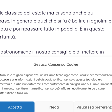
 classico dell’estate ma ci sono anche qui
se. In generale quel che si fa è bollire i fagiolini e
ta e poi ripassare tutto in padella. È in questa
rtunità.
tronomiche il nostro consiglio è di mettere in
 per carità!) e una testa d’aglio spezzettata con un
Gestisci Consenso Cookie
 cipolla è imbiondita, aggiungete un paio di
cqua bollente e opportunamente spellati. Fate in
 fornire le migliori esperienze, utilizziamo tecnologie come i cookie per memorizzar
 accedere alle informazioni del dispositivo. Il consenso a queste tecnologie ci
stoso sughetto.
metterà di elaborare dati come il comportamento di navigazione o ID unici su ques
o. Non acconsentire o ritirare il consenso può influire negativamente su alcune
atteristiche e funzioni.
 insaporire aggiustando con il peperoncino e
. Senz’altro il basilico rende il piatto ancora più
Accetta
Nega
Visualizza preferen