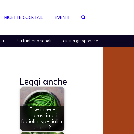
RICETTE COCKTAIL
EVENTI
na
Piatti internazionali
cucina giapponese
Leggi anche:
E se invece
provassimo i
fagiolini speciali in
umido?