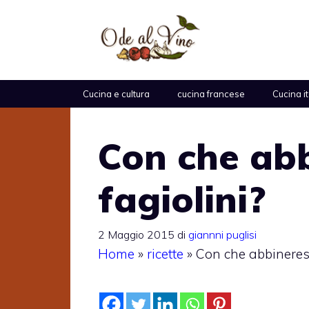
Vai
al
contenuto
Cucina e cultura
cucina francese
Cucina i
Con che abb
fagiolini?
2 Maggio 2015
di
giannni puglisi
Home
»
ricette
»
Con che abbinerest