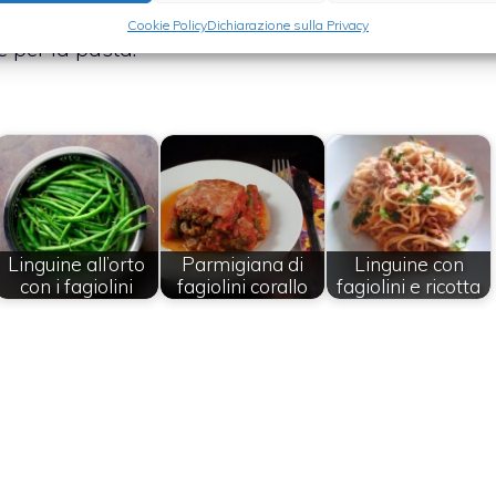
agiolini ripassati con un po’ di sugo, se spezzettati,
Cookie Policy
Dichiarazione sulla Privacy
 per la pasta.
Linguine all’orto
Parmigiana di
Linguine con
con i fagiolini
fagiolini corallo
fagiolini e ricotta