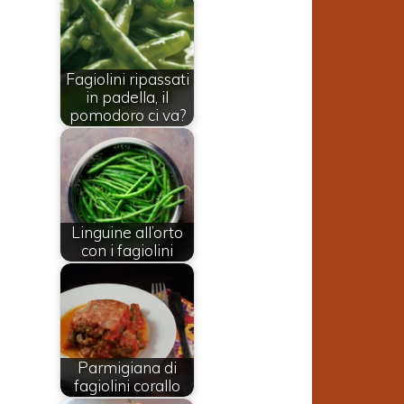
Fagiolini ripassati
in padella, il
pomodoro ci va?
Linguine all’orto
con i fagiolini
Parmigiana di
fagiolini corallo