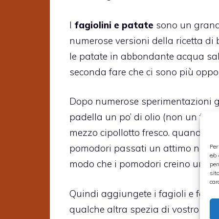
I
fagiolini e patate
sono un grande
numerose versioni della ricetta di ba
le patate in abbondante acqua sala
seconda fare che ci sono più oppo
Dopo numerose sperimentazioni gas
padella un po’ di olio (non un filo,
mezzo cipollotto fresco. quando la
pomodori passati un attimo nell’a
Per
e/o
modo che i pomodori creino un gu
per
sit
car
Quindi aggiungete i fagioli e fate
qualche altra spezia di vostro gusto