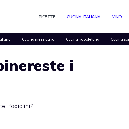
RICETTE
CUCINA ITALIANA
VINO
taliana
Cucina messicana
Cucina napoletana
Cucina sa
inereste i
e i fagiolini?