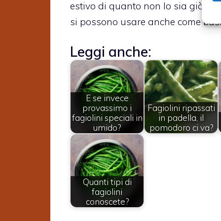
estivo di quanto non lo sia già. I f
si possono usare anche come base
Leggi anche:
E se invece
provassimo i
Fagiolini ripassati
fagiolini speciali in
in padella, il
umido?
pomodoro ci va?
Quanti tipi di
fagiolini
conoscete?