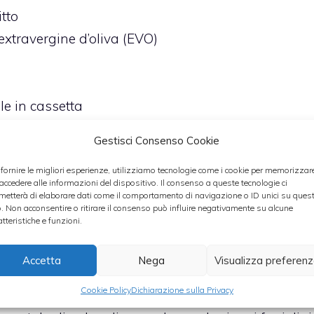
itto
 extravergine d’oliva (EVO)
le in cassetta
Gestisci Consenso Cookie
 fornire le migliori esperienze, utilizziamo tecnologie come i cookie per memorizzar
 accedere alle informazioni del dispositivo. Il consenso a queste tecnologie ci
metterà di elaborare dati come il comportamento di navigazione o ID unici su ques
o. Non acconsentire o ritirare il consenso può influire negativamente su alcune
atteristiche e funzioni.
agiolini corallo (taccole) per circa 10 minuti,
re in uno scola pasta per eliminare l’eventuale
Accetta
Nega
Visualizza preferen
Cookie Policy
Dichiarazione sulla Privacy
 cubetti e grattugiare il parmigiano. Prendere una