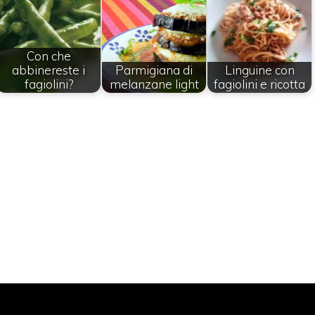
Con che
abbinereste i
Parmigiana di
Linguine con
fagiolini?
melanzane light
fagiolini e ricotta