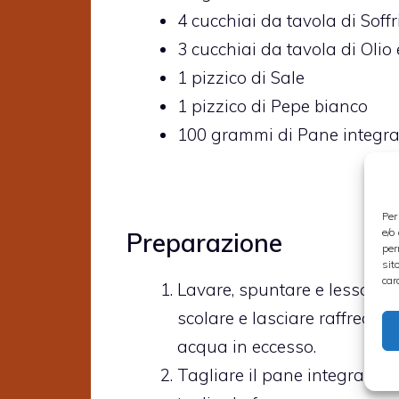
4
cucchiai da tavola di
Soffr
3
cucchiai da tavola di
Olio
1
pizzico di
Sale
1
pizzico di
Pepe bianco
100
grammi di
Pane integra
Per
e/o
Preparazione
per
sit
car
Lavare, spuntare e lessare i f
scolare e lasciare raffredda
acqua in eccesso.
Tagliare il pane integrale a