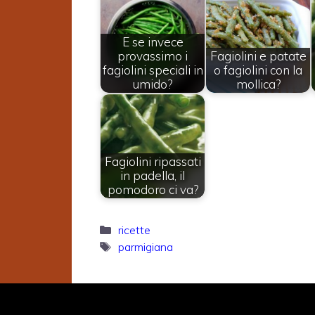
E se invece
provassimo i
Fagiolini e patate
fagiolini speciali in
o fagiolini con la
umido?
mollica?
Fagiolini ripassati
in padella, il
pomodoro ci va?
Categorie
ricette
Tag
parmigiana