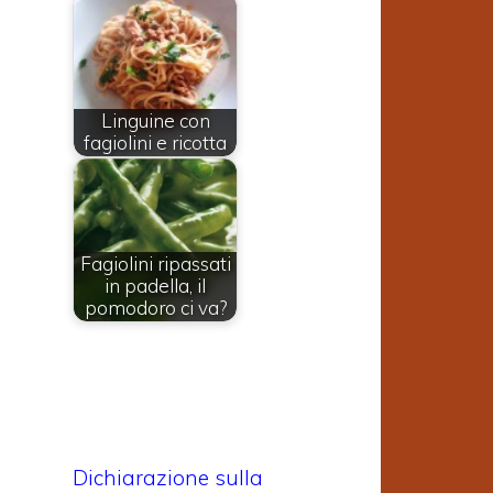
Linguine con
fagiolini e ricotta
Fagiolini ripassati
in padella, il
pomodoro ci va?
Dichiarazione sulla