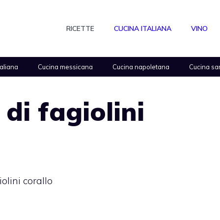
RICETTE
CUCINA ITALIANA
VINO
taliana
Cucina messicana
Cucina napoletana
Cucina sa
di fagiolini
olini corallo