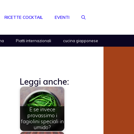
RICETTE COCKTAIL
EVENTI
na
Piatti internazionali
cucina giapponese
Leggi anche:
E se invece
provassimo i
fagiolini speciali in
umido?