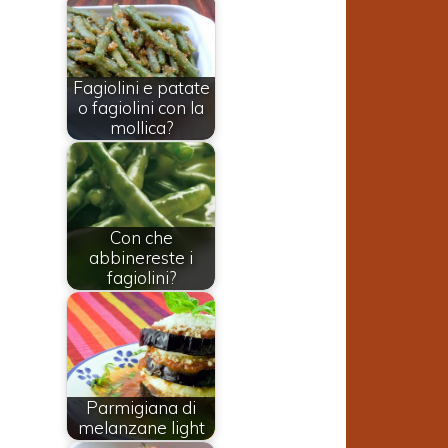
Fagiolini e patate
o fagiolini con la
mollica?
Con che
abbinereste i
fagiolini?
Parmigiana di
melanzane light