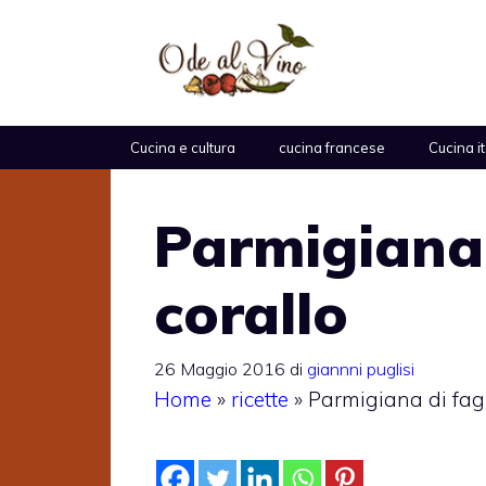
Vai
al
contenuto
Cucina e cultura
cucina francese
Cucina i
Parmigiana 
corallo
26 Maggio 2016
di
giannni puglisi
Home
»
ricette
»
Parmigiana di fagi