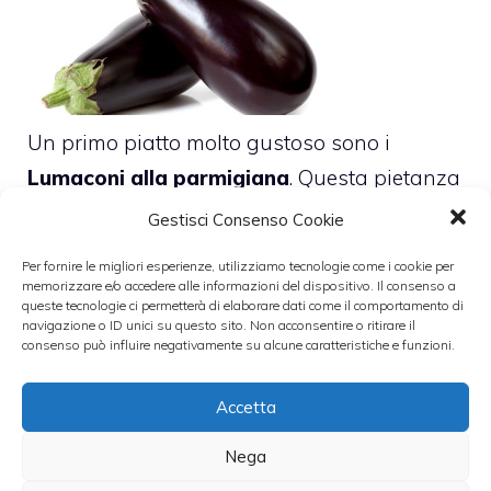
Un primo piatto molto gustoso sono i
Lumaconi alla parmigiana
. Questa pietanza
viene realizzata utilizzando tutti ingredienti
Gestisci Consenso Cookie
sani quali melanzane, mozzarella (o fior di
Per fornire le migliori esperienze, utilizziamo tecnologie come i cookie per
latte) e passata di pomodoro.
memorizzare e/o accedere alle informazioni del dispositivo. Il consenso a
queste tecnologie ci permetterà di elaborare dati come il comportamento di
La pasta presenta una doppia cottura,
navigazione o ID unici su questo sito. Non acconsentire o ritirare il
consenso può influire negativamente su alcune caratteristiche e funzioni.
prima in pentola e poi in forno.
Altre prime portate preparate con le
Accetta
melanzane sono la
Fregola con le
melanzane
e le
Melanzane ripiene di
Nega