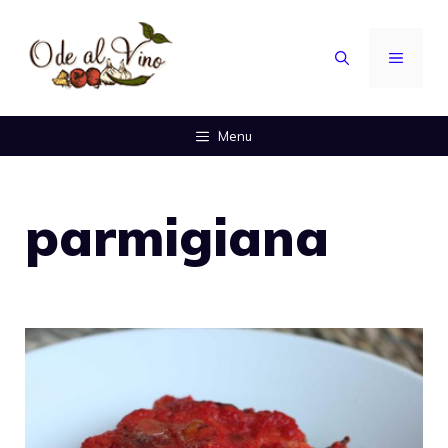
Vai
al
MENU
contenuto
Menu
parmigiana