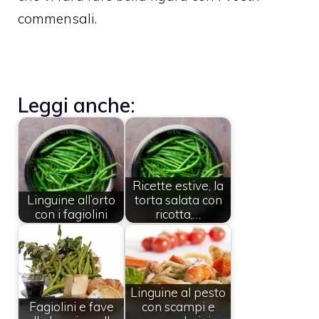
commensali.
Leggi anche:
Ricette estive, la
Linguine all’orto
torta salata con
con i fagiolini
ricotta,…
Linguine al pesto
Fagiolini e fave
con scampi e