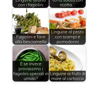
con i fagiolini
ricotta,…
Linguine al pesto
Fagiolini e fave
con scampi e
alla besciamella
pomodorini
E se invece
provassimo i
fagiolini speciali in
Linguine ai frutti di
umido?
mare al cartoccio