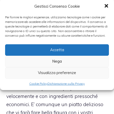
Gestisci Consenso Cookie
le linguine nei piatti e prima di protarle in
tavola caldissime aggiungetevi la ricotta che
Per fornire le migliori esperienze, utilizziamo tecnologie come i cookie per
memorizzare e/o accedere alle informazioni del dispositivo. Il consenso a
avrete precedentemente diviso in porzioni “a
queste tecnologie ci permetterà di elaborare dati come il comportamento di
uovo”, con l’aiuto di due cucchiai.
navigazione o ID unici su questo sito. Non acconsentire o ritirare il
consenso può influire negativamente su alcune caratteristiche e funzioni.
Le linguine con fagiolini e ricotta sono
Accetta
pronte. Questa ricetta necessita di un tempo
Nega
di cottura di trenta minuti. Come
accompagnamento è graditissimo un buon
Visualizza preferenze
bicchiere di vino bianco. Si tratta di un piatto
Cookie Policy
Dichiarazione sulla Privacy
delizioso, che è possibile preparare
velocemente e con ingredienti pressoché
economici. E’ comunque un piatto delizioso
che vi farà fare bella figura con i vostri