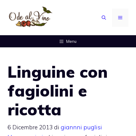
Vai
al
MENU
contenuto
Menu
Linguine con
fagiolini e
ricotta
6 Dicembre 2013
di
giannni puglisi