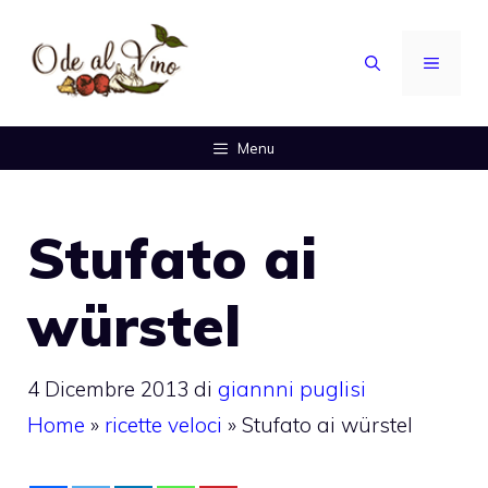
Vai
al
MENU
contenuto
Menu
Stufato ai
würstel
4 Dicembre 2013
di
giannni puglisi
Home
»
ricette veloci
»
Stufato ai würstel