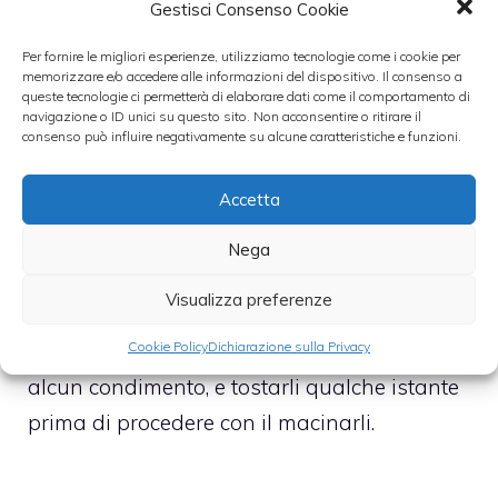
Gestisci Consenso Cookie
proseguite la cottura per una ventina di
Per fornire le migliori esperienze, utilizziamo tecnologie come i cookie per
minuti. Unite, dunque, i
würstel
. Dovranno
memorizzare e/o accedere alle informazioni del dispositivo. Il consenso a
queste tecnologie ci permetterà di elaborare dati come il comportamento di
essere tagliati a pezzetti. Assieme ad essi
navigazione o ID unici su questo sito. Non acconsentire o ritirare il
andranno messi il finocchietto tritato e i semi
consenso può influire negativamente su alcune caratteristiche e funzioni.
di coriandolo macinati e bisognerà cuocere
Accetta
ancora per dieci minuti. Un piccolo consiglio
riguardante i semi di coriandolo. Essi
Nega
saranno ancora più profumati nel caso in
Visualizza preferenze
cui saranno fatti tostare. Come? Basta
prendere una padella antiaderente, senza
Cookie Policy
Dichiarazione sulla Privacy
alcun condimento, e tostarli qualche istante
prima di procedere con il macinarli.