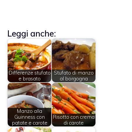
Leggi anche:
Differenze stufato
Stufato di manzo
e brasato
al borgogna
Manzo alla
Guinness con
Risotto con crema
patate e carote
di carote