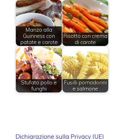
Manzo alla
Guinness con
Risotto con crema
patate e carote
di carote
Stufato pollo e
Fusilli pomodorini
funghi
e salmone
Dichiarazione sulla Privacy (UE)