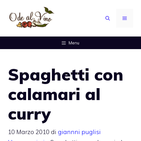
Vai
al
MENU
contenuto
Menu
Spaghetti con
calamari al
curry
10 Marzo 2010
di
giannni puglisi