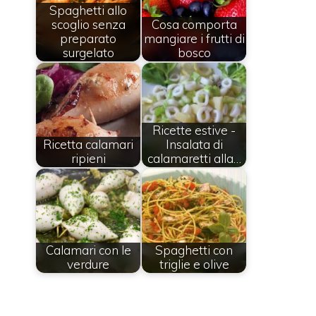
Spaghetti allo
scoglio senza
Cosa comporta
preparato
mangiare i frutti di
surgelato
bosco
Ricette estive -
Ricetta calamari
Insalata di
ripieni
calamaretti alla…
Calamari con le
Spaghetti con
verdure
triglie e olive