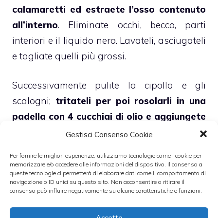
calamaretti ed estraete l’osso contenuto
all’interno
. Eliminate occhi, becco, parti
interiori e il liquido nero. Lavateli, asciugateli
e tagliate quelli più grossi.
Successivamente pulite la cipolla e gli
scalogni;
tritateli per poi rosolarli in una
padella con 4 cucchiai di olio e aggiungete
i calamari per dieci minuti.
Aggiustate di
Gestisci Consenso Cookie
sale, spruzzate con il pepe, bagnate con il
Per fornire le migliori esperienze, utilizziamo tecnologie come i cookie per
vino e lasciate cuocere per 15 minuti unendo
memorizzare e/o accedere alle informazioni del dispositivo. Il consenso a
queste tecnologie ci permetterà di elaborare dati come il comportamento di
un po’ di brodo di pesce.
navigazione o ID unici su questo sito. Non acconsentire o ritirare il
consenso può influire negativamente su alcune caratteristiche e funzioni.
Sciogliete il
curry
in acqua calda,
Accetta