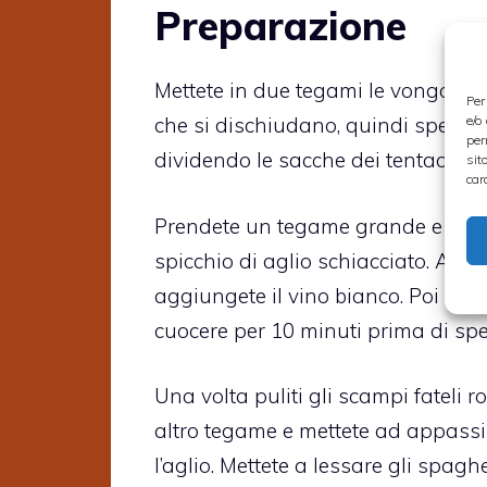
Preparazione
Mettete in due tegami le vongole e
Per
e/o
che si dischiudano, quindi spegnete 
per
dividendo le sacche dei tentacoli e
sit
car
Prendete un tegame grande e mettet
spicchio di aglio schiacciato. Ag
aggiungete il vino bianco. Poi las
cuocere per 10 minuti prima di sp
Una volta puliti gli scampi fateli
altro tegame e mettete ad appassire
l’aglio. Mettete a lessare gli spag