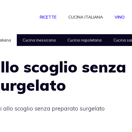
RICETTE
CUCINA ITALIANA
VINO
taliana
Cucina messicana
Cucina napoletana
Cucina sa
llo scoglio senza
surgelato
i allo scoglio senza preparato surgelato