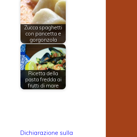
Zucca spaghetti
con pancetta e
gorgonzola
Ricetta della
pasta fredda ai
frutti di mare
Dichiarazione sulla