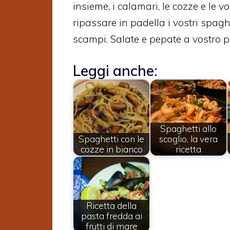
insieme, i calamari, le cozze e le v
ripassare in padella i vostri spagh
scampi. Salate e pepate a vostro p
Leggi anche:
Spaghetti allo
Spaghetti con le
scoglio, la vera
cozze in bianco
ricetta
Ricetta della
pasta fredda ai
frutti di mare