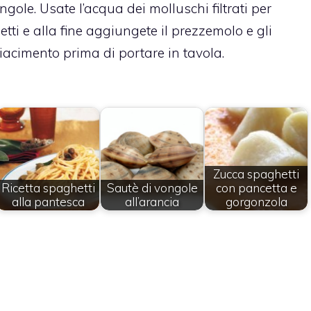
ongole. Usate l’acqua dei molluschi filtrati per
etti e alla fine aggiungete il prezzemolo e gli
iacimento prima di portare in tavola.
Zucca spaghetti
Ricetta spaghetti
Sautè di vongole
con pancetta e
alla pantesca
all’arancia
gorgonzola