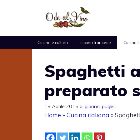
Vai
al
contenuto
Cucina e cultura
cucina francese
Cucina i
Spaghetti a
preparato 
19 Aprile 2015
di
giannni puglisi
Home
»
Cucina italiana
»
Spaghett