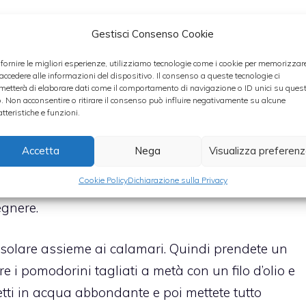
Gestisci Consenso Cookie
 le cozze ben pulite e a fiamma vivace aspettate
 fornire le migliori esperienze, utilizziamo tecnologie come i cookie per memorizzar
 accedere alle informazioni del dispositivo. Il consenso a queste tecnologie ci
il fuoco e lasciatele al caldo. Pulite i calamari
metterà di elaborare dati come il comportamento di navigazione o ID unici su ques
 poi tagliate le sacche ad anelli.
o. Non acconsentire o ritirare il consenso può influire negativamente su alcune
atteristiche e funzioni.
e a soffriggere 2-3 cucchiai di olio con uno
Accetta
Nega
Visualizza preferen
giungete i calamari e quanto sbianchiranno
Cookie Policy
Dichiarazione sulla Privacy
ciate sfumare e aggiungete il prezzemolo facendo
egnere.
 rosolare assieme ai calamari. Quindi prendete un
 i pomodorini tagliati a metà con un filo d’olio e
hetti in acqua abbondante e poi mettete tutto