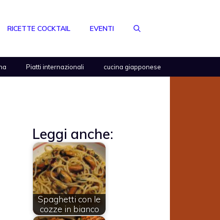
RICETTE COCKTAIL
EVENTI
na
Piatti internazionali
cucina giapponese
Leggi anche:
Spaghetti con le
cozze in bianco