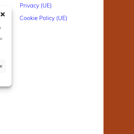
Privacy (UE)
Cookie Policy (UE)
e
to
ze