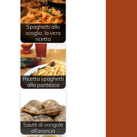
Spaghetti allo
scoglio, la vera
ricetta
Ricetta spaghetti
alla pantesca
Sautè di vongole
all’arancia