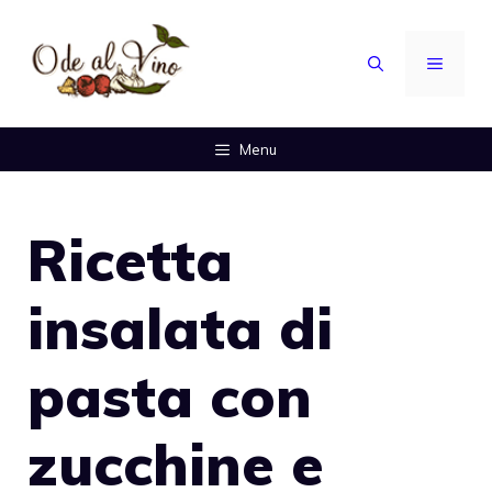
Vai
al
MENU
contenuto
Menu
Ricetta
insalata di
pasta con
zucchine e