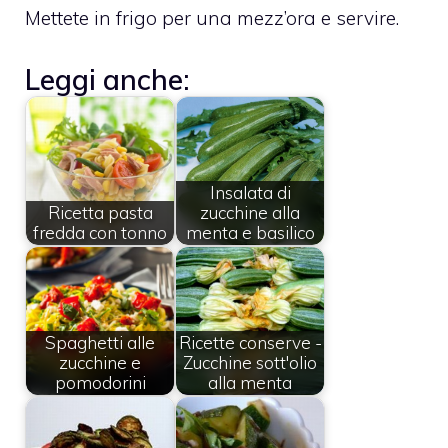
Mettete in frigo per una mezz’ora e servire.
Leggi anche:
Insalata di
Ricetta pasta
zucchine alla
fredda con tonno
menta e basilico
Spaghetti alle
Ricette conserve -
zucchine e
Zucchine sott'olio
pomodorini
alla menta