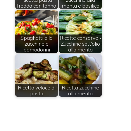
fredda con tonno
menta e basilico
Spaghetti alle
Ricette conserve -
zucchine e
Zucchine sott'olio
pomodorini
alla menta
Ricetta veloce di
Ricetta zucchine
pasta
alla menta