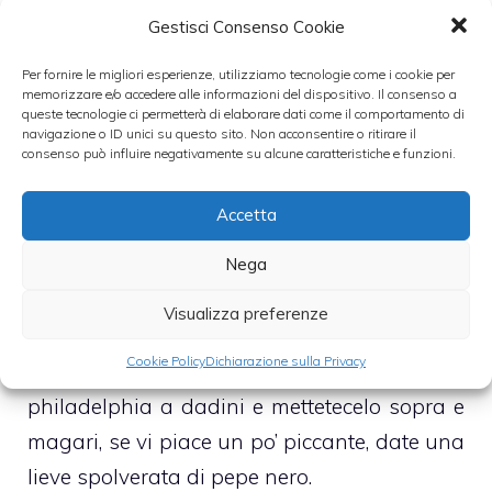
pezzetti, il sale e l’olio poi mescolate bene.
Gestisci Consenso Cookie
Lasciare il tutto a riposare per una
Per fornire le migliori esperienze, utilizziamo tecnologie come i cookie per
mezz’oretta; nel frattempo portare ad
memorizzare e/o accedere alle informazioni del dispositivo. Il consenso a
queste tecnologie ci permetterà di elaborare dati come il comportamento di
ebollizione l’acqua salata e buttate la pasta.
navigazione o ID unici su questo sito. Non acconsentire o ritirare il
consenso può influire negativamente su alcune caratteristiche e funzioni.
Fatela cuocere e scolatela un minuto prima
della cottura indicata sulla confezione;
Accetta
lavatela bene nel colapasta con l’acqua
fredda, in modo da bloccare la cottura e
Nega
successivamente unirla al condimento di
Visualizza preferenze
zucchine e menta e mescolare bene.
Cookie Policy
Dichiarazione sulla Privacy
Una volta che si è ben insaporita, tagliare il
philadelphia a dadini e mettetecelo sopra e
magari, se vi piace un po’ piccante, date una
lieve spolverata di pepe nero.