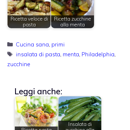
Ricetta veloce di
Ricetta zucchine
pasta
alla menta
Categorie
Cucina sana
,
primi
Tag
insalata di pasta
,
menta
,
Philadelphia
,
zucchine
Leggi anche:
Insalata di
Ricetta pasta
zucchine alla