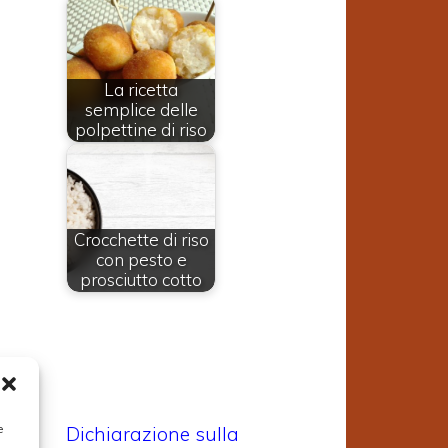
La ricetta
semplice delle
polpettine di riso
Crocchette di riso
con pesto e
prosciutto cotto
e
Dichiarazione sulla