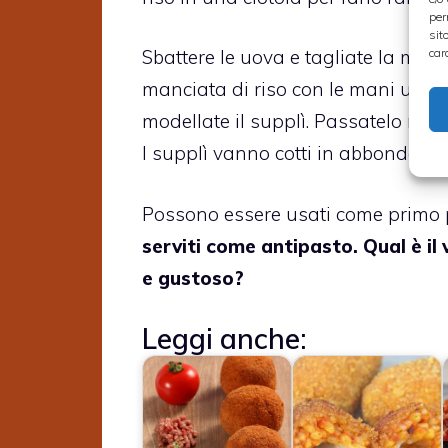
per
sit
car
Sbattere le uova e tagliate la moz
manciata di riso con le mani unte, 
modellate il supplì. Passatelo nel
I supplì vanno cotti in abbondate oli
Possono essere usati come primo p
serviti come antipasto. Qual è il 
e gustoso?
Leggi anche: