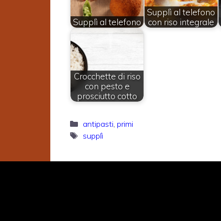
Supplì al telefono
Supplì al telefono
con riso integrale
Crocchette di riso
con pesto e
prosciutto cotto
Categorie
antipasti
,
primi
Tag
supplì