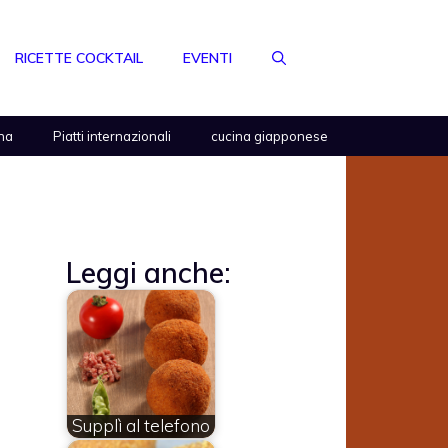
RICETTE COCKTAIL
EVENTI
na
Piatti internazionali
cucina giapponese
Leggi anche:
Supplì al telefono