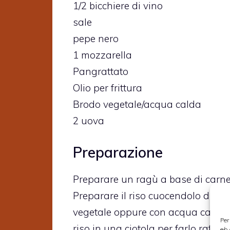
1/2 bicchiere di vino
sale
pepe nero
1 mozzarella
Pangrattato
Olio per frittura
Brodo vegetale/acqua calda
2 uova
Preparazione
Preparare un ragù a base di carne
Preparare il riso cuocendolo dire
vegetale oppure con acqua calda. Q
Per
riso in una ciotola per farlo raff
e/o