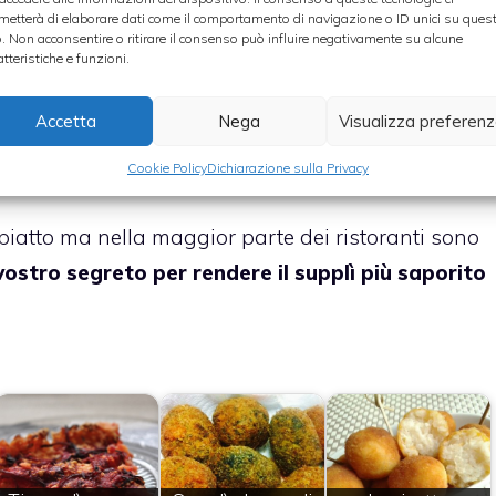
metterà di elaborare dati come il comportamento di navigazione o ID unici su ques
o. Non acconsentire o ritirare il consenso può influire negativamente su alcune
atteristiche e funzioni.
zarella a dadini. A questo punto prende una
adagiatevi all’interno un po’ di mozzarella e poi
Accetta
Nega
Visualizza preferen
l’uovo e quindi nel pangrattato senza farlo rompere.
o bollente, scolati e serviti caldi.
Cookie Policy
Dichiarazione sulla Privacy
iatto ma nella maggior parte dei ristoranti sono
vostro segreto per rendere il supplì più saporito