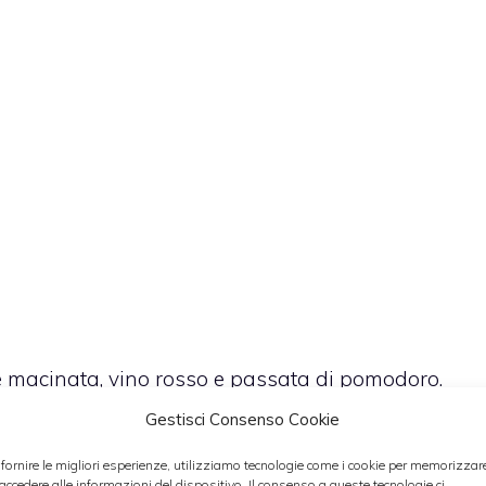
 macinata, vino rosso e passata di pomodoro.
ttamente nel ragù allungato con un po0 di brodo
Gestisci Consenso Cookie
uando tutti il liquido è stato assorbito passate il
 fornire le migliori esperienze, utilizziamo tecnologie come i cookie per memorizzar
reddare aggiungendo sale e pepe.
 accedere alle informazioni del dispositivo. Il consenso a queste tecnologie ci