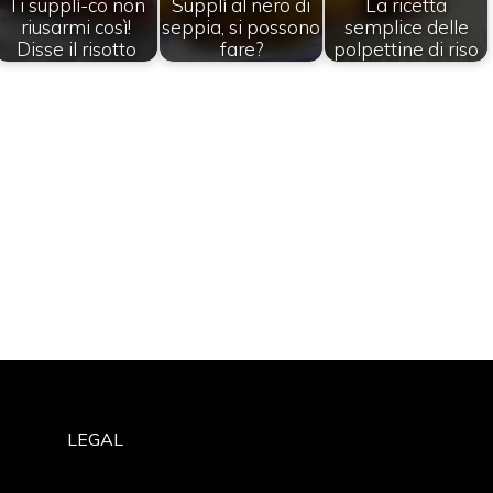
Ti supplì-co non
Supplì al nero di
La ricetta
riusarmi così!
seppia, si possono
semplice delle
Disse il risotto
fare?
polpettine di riso
LEGAL