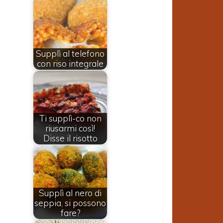
Supplì al telefono
con riso integrale
Ti supplì-co non
riusarmi così!
Disse il risotto
Supplì al nero di
seppia, si possono
fare?