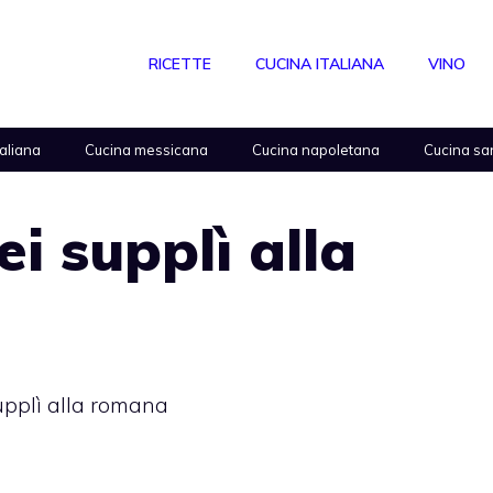
RICETTE
CUCINA ITALIANA
VINO
taliana
Cucina messicana
Cucina napoletana
Cucina sa
ei supplì alla
supplì alla romana