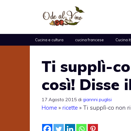
Vai
al
contenuto
Cucina e cultura
cucina francese
Cucina i
Ti supplì-c
così! Disse i
17 Agosto 2015
di
giannni puglisi
Home
»
ricette
»
Ti supplì-co non ri