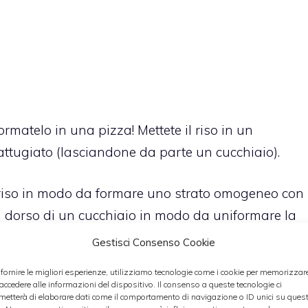
ormatelo in una pizza! Mettete il riso in un
rattugiato (lasciandone da parte un cucchiaio).
l riso in modo da formare uno strato omogeneo con
 il dorso di un cucchiaio in modo da uniformare la
ortaggi, formaggio, salsa di pomodoro, erbe
Gestisci Consenso Cookie
 fornire le migliori esperienze, utilizziamo tecnologie come i cookie per memorizzar
 accedere alle informazioni del dispositivo. Il consenso a queste tecnologie ci
metterà di elaborare dati come il comportamento di navigazione o ID unici su ques
 dalle verdure già presenti nel risotto. Provate