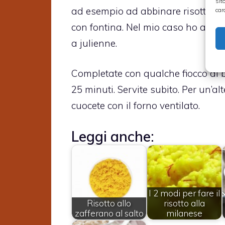
sit
ad esempio ad abbinare risotto all
car
con fontina. Nel mio caso ho aggiu
a julienne.
Completate con qualche fiocco di bu
25 minuti. Servite subito. Per un’
cuocete con il forno ventilato.
Leggi anche:
I 2 modi per fare il
Risotto allo
risotto alla
zafferano al salto
milanese