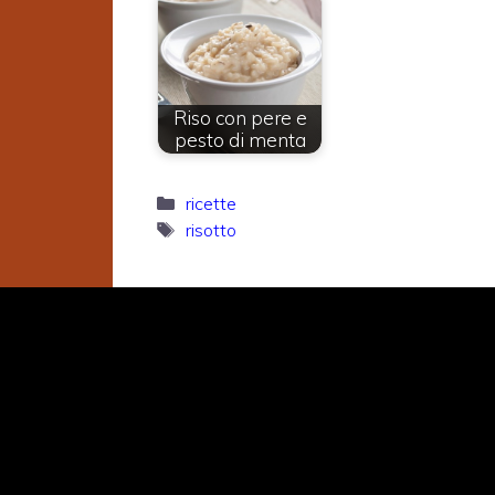
Riso con pere e
pesto di menta
Categorie
ricette
Tag
risotto