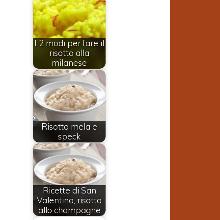
I 2 modi per fare il
risotto alla
milanese
Risotto mela e
speck
Ricette di San
Valentino, risotto
allo champagne