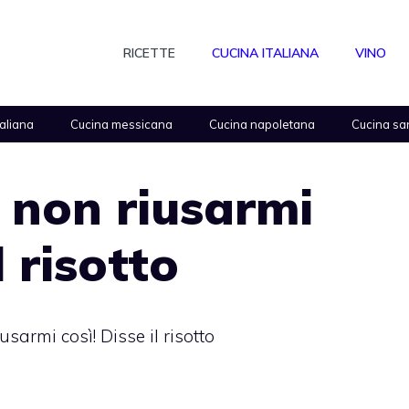
RICETTE
CUCINA ITALIANA
VINO
taliana
Cucina messicana
Cucina napoletana
Cucina sa
o non riusarmi
l risotto
usarmi così! Disse il risotto