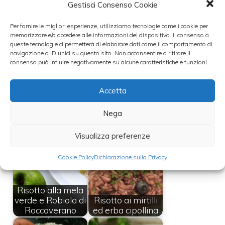
Gestisci Consenso Cookie
con un paio di fettine di mela e una fetta di
speck.
Per fornire le migliori esperienze, utilizziamo tecnologie come i cookie per
memorizzare e/o accedere alle informazioni del dispositivo. Il consenso a
queste tecnologie ci permetterà di elaborare dati come il comportamento di
navigazione o ID unici su questo sito. Non acconsentire o ritirare il
Leggi anche:
consenso può influire negativamente su alcune caratteristiche e funzioni.
Accetta
Nega
Risotto mele e
Ricetta risotto
gamberetti
birra e speck
Visualizza preferenze
Cookie Policy
Dichiarazione sulla Privacy
Risotto alla mela
verde e Robiola di
Risotto ai mirtilli
Roccaverano
ed erba cipollina