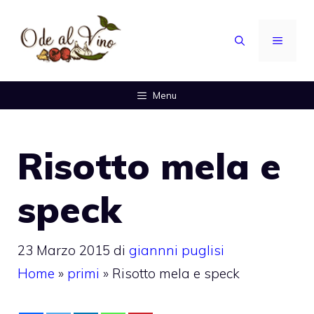
Vai
al
MENU
contenuto
Menu
Risotto mela e
speck
23 Marzo 2015
di
giannni puglisi
Home
»
primi
»
Risotto mela e speck