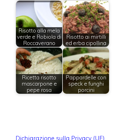
Risotto alla mela
verde e Robiola di
Risotto ai mirtilli
Roccaverano
ed erba cipollina
Ricetta risotto
Pappardelle con
mascarpone e
speck e funghi
pepe rosa
porcini
Dichiarazione sulla Privacy (UE)