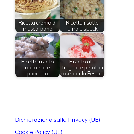
Ricetta crema di
Ricetta risotto
mascarpone
birra e speck
Ricetta risotto
Risotto alle
radicchio e
fragole e petali di
pancetta
rose per la Festa…
Dichiarazione sulla Privacy (UE)
Cookie Policy (UE)