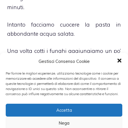
minuti.
Intanto facciamo cuocere la pasta in
abbondante acqua salata.
Una volta cotti i funghi aggiungiamo un po’
di acqua di cottura delle pappardelle,
Gestisci Consenso Cookie
dunque spolveriamo col pepe macinato,
Per fornire le migliori esperienze, utilizziamo tecnologie come i cookie per
sistemiamo di sale e aggiungiamo anche il
memorizzare e/o accedere alle informazioni del dispositivo. Il consenso a
queste tecnologie ci permetterà di elaborare dati come il comportamento di
prezzemolo tritato.
navigazione o ID unici su questo sito. Non acconsentire o ritirare il
consenso può influire negativamente su alcune caratteristiche e funzioni.
Scoliamo la pasta al dente e la uniamo al
Accetta
sugo, infine su ogni porzione mettiamo un
altro po’ di
prezzemolo
fresco.
Nega