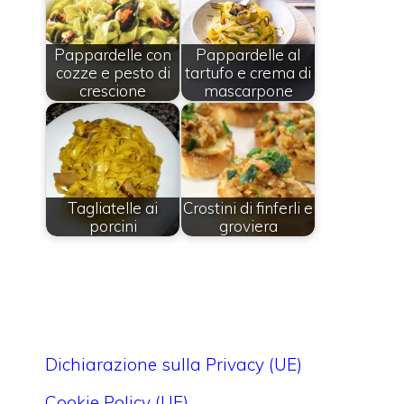
Pappardelle con
Pappardelle al
cozze e pesto di
tartufo e crema di
crescione
mascarpone
Tagliatelle ai
Crostini di finferli e
porcini
groviera
Dichiarazione sulla Privacy (UE)
Cookie Policy (UE)