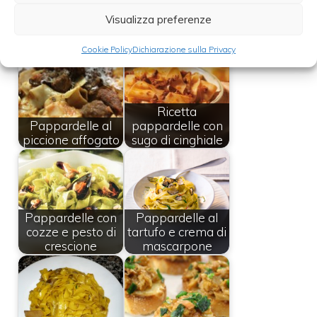
Visualizza preferenze
Leggi anche:
Cookie Policy
Dichiarazione sulla Privacy
Ricetta
Pappardelle al
pappardelle con
piccione affogato
sugo di cinghiale
Pappardelle con
Pappardelle al
cozze e pesto di
tartufo e crema di
crescione
mascarpone