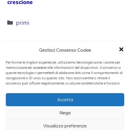
crescione
Categorie
primi
Gestisci Consenso Cookie
Ricetta pappardelle con sugo di
Per fornire le migliori esperienze, utilizziamo tecnologie come i cookie per
cinghiale
memorizzare e/o accedere alle informazioni del dispositivo. Il consenso a
queste tecnologie ci permetterà di elaborare dati come il comportamento di
21 Dicembre 2010
navigazione o ID unici su questo sito. Non acconsentire o ritirare il
consenso può influire negativamente su alcune caratteristiche e funzioni.
Accetta
Nega
Visualizza preferenze