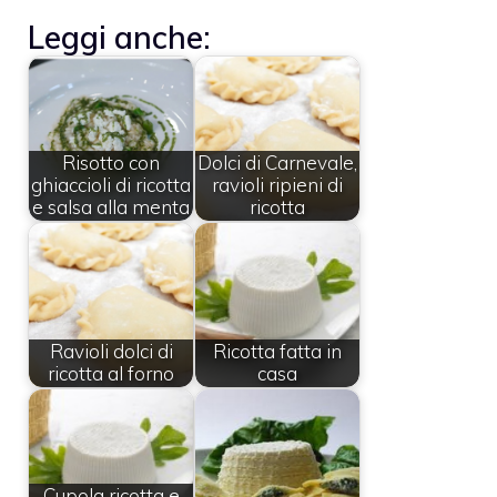
Leggi anche:
Risotto con
Dolci di Carnevale,
ghiaccioli di ricotta
ravioli ripieni di
e salsa alla menta
ricotta
Ravioli dolci di
Ricotta fatta in
ricotta al forno
casa
Cupola ricotta e