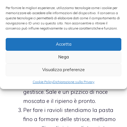
tritati con la mia ricotta seirass. Se
Per fornire le migliori esperienze, utilizziamo tecnologie come i cookie per
l’impasto fosse troppo morbido e
memorizzare e/o accedere alle informazioni del dispositivo. Il consenso a
queste tecnologie ci permetterà di elaborare dati come il comportamento di
liquido, si può aggiustare con
navigazione o ID unici su questo sito. Non acconsentire o ritirare il
qualche cucchiaio di parmigiano
consenso può influire negativamente su alcune caratteristiche e funzioni.
grattugiato. Io ho fatto scolare un
Accetta
poco la ricotta dall’acqua in eccesso e
gli asparagi non avevano più acqua
Nega
perché l’avevo fatta ridurre tutta sul
Visualizza preferenze
fuoco, quindi regoliamoci, perché un
impasto troppo acquoso poi non si
Cookie Policy
Dichiarazione sulla Privacy
gestisce. Sale e un pizzico di noce
moscata e il ripieno è pronto.
Per fare i ravioli stendiamo la pasta
fino a formare delle strisce, mettiamo