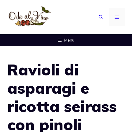
Vai
al
MENU
contenuto
Menu
Ravioli di
asparagi e
ricotta seirass
con pinoli