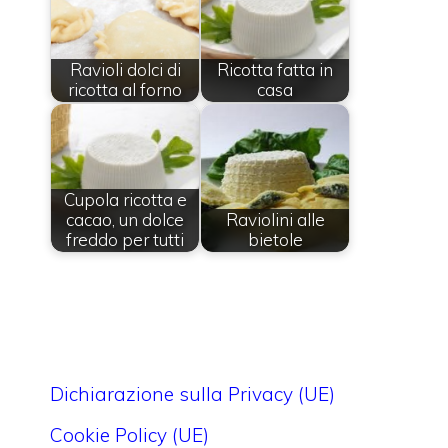
Ravioli dolci di
Ricotta fatta in
ricotta al forno
casa
Cupola ricotta e
cacao, un dolce
Raviolini alle
freddo per tutti
bietole
Dichiarazione sulla Privacy (UE)
Cookie Policy (UE)