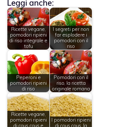
Leggi anche:
Ricette vegane,
I segreti per non
pomodori ripieni
far esplodere i
di riso integrale e
pomodori con il
tofu
riso
Peperoni e
Pomodori con il
pomodori ripieni
riso, la ricetta
di riso
originale romana
Ricette vegane,
pomodori ripieni
I pomodori ripieni
di cous cous e
di cous cous, la