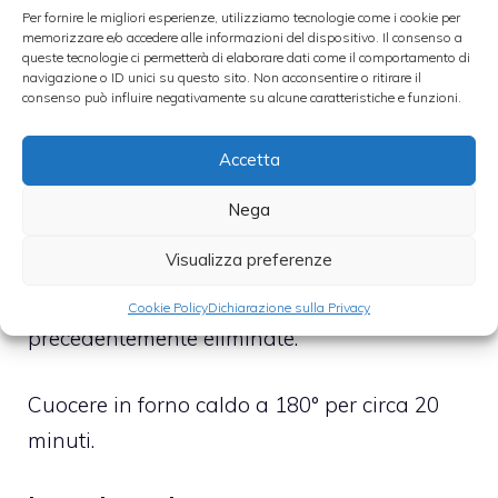
cubetti, il formaggio grattugiato, il basilico
Per fornire le migliori esperienze, utilizziamo tecnologie come i cookie per
memorizzare e/o accedere alle informazioni del dispositivo. Il consenso a
spezzettato grossolanamente. Aggiungere
queste tecnologie ci permetterà di elaborare dati come il comportamento di
navigazione o ID unici su questo sito. Non acconsentire o ritirare il
un filo di oli e aggiustare di sale e pepe.
consenso può influire negativamente su alcune caratteristiche e funzioni.
Mettere i pomodori su una placca da forno
Accetta
foderata con l’apposita carta; salare l’interno
Nega
e poi riempire con il riso e gli altri ingredienti.
Visualizza preferenze
Aggiungere ancora un filo di olio e poi
coprire ogni pomodoro con le calotte
Cookie Policy
Dichiarazione sulla Privacy
precedentemente eliminate.
Cuocere in forno caldo a 180° per circa 20
minuti.