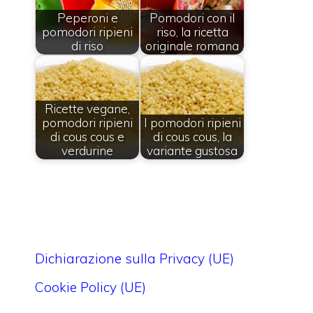
Peperoni e
Pomodori con il
pomodori ripieni
riso, la ricetta
di riso
originale romana
Ricette vegane,
pomodori ripieni
I pomodori ripieni
di cous cous e
di cous cous, la
verdurine
variante gustosa
Dichiarazione sulla Privacy (UE)
Cookie Policy (UE)