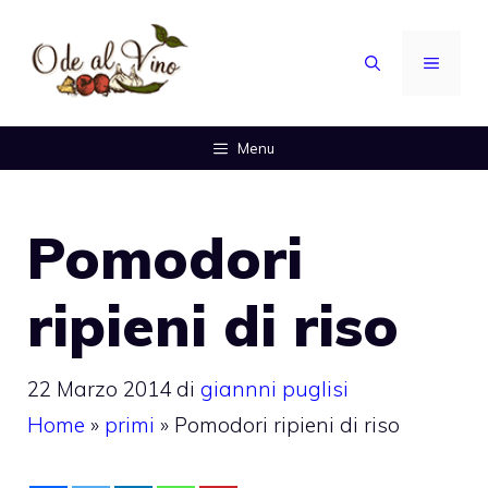
Vai
al
MENU
contenuto
Menu
Pomodori
ripieni di riso
22 Marzo 2014
di
giannni puglisi
Home
»
primi
»
Pomodori ripieni di riso