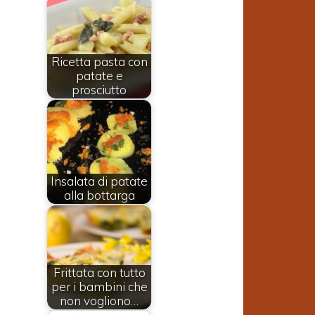
Ricetta pasta con
patate e
prosciutto
Insalata di patate
alla bottarga
Frittata con tutto
per i bambini che
non vogliono…