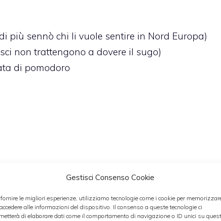
i più sennò chi li vuole sentire in Nord Europa)
 lisci non trattengono a dovere il sugo)
sata di pomodoro
Gestisci Consenso Cookie
 fornire le migliori esperienze, utilizziamo tecnologie come i cookie per memorizzar
 accedere alle informazioni del dispositivo. Il consenso a queste tecnologie ci
metterà di elaborare dati come il comportamento di navigazione o ID unici su ques
le a dadini. Fate lo stesso con la carota. Tritate