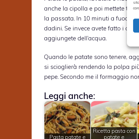
sit
anche la cipolla e poi mettete tutt
car
la passata. In 10 minuti a fuoco viv
dadini. Se invece avete fatto i da
aggiungete dell’acqua.
Quando le patate sono tenere, aggiun
si scioglierà rendendo la polpa pi
pepe. Secondo me il formaggio non
Leggi anche:
Ricetta pasta con
Pasta patate e
patate e