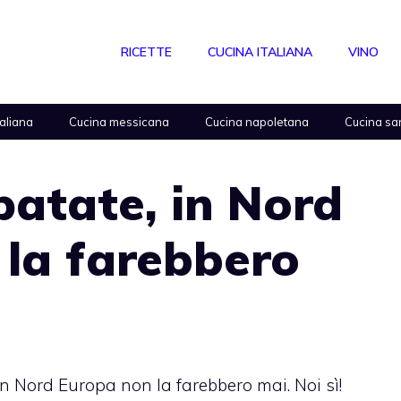
RICETTE
CUCINA ITALIANA
VINO
taliana
Cucina messicana
Cucina napoletana
Cucina sa
patate, in Nord
 la farebbero
in Nord Europa non la farebbero mai. Noi sì!