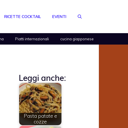
RICETTE COCKTAIL
EVENTI
na
Piatti internazionali
cucina giapponese
Leggi anche:
Pasta patate e
cozze