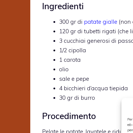
Ingredienti
300 gr di
patate gialle
(non d
120 gr di tubetti rigati (che
3 cucchiai generosi di pas
1/2 cipolla
1 carota
olio
sale e pepe
4 bicchieri d’acqua tiepida
30 gr di burro
Procedimento
Per
e/o
per
Pelate le patate, lavatele e riducete