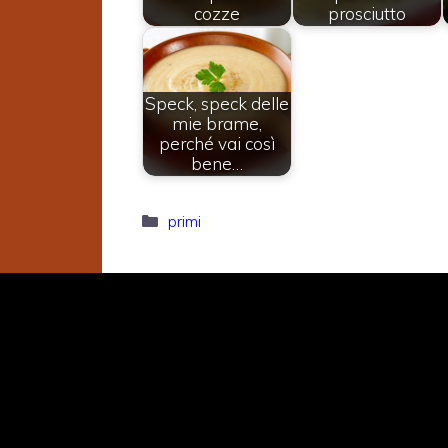
cozze
prosciutto
Speck, speck delle
mie brame,
perché vai così
bene…
Categorie
primi