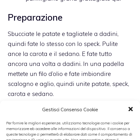
Preparazione
Sbucciate le patate e tagliatele a dadini,
quindi fate lo stesso con lo speck. Pulite
ance la carota e il sedano. E fate tutto
ancora una volta a dadini. In una padella
mettete un filo d’olio e fate imbiondire
scalogno e aglio, quindi unite patate, speck,
carota e sedano.
Gestisci Consenso Cookie
Quando avete saltato tutto, aggiungete il
brodo e il pomodoro, poi il rosmarino e il
Per fornire le migliori esperienze, utilizziamo tecnologie come i cookie per
memorizzare e/o accedere alle informazioni del dispositivo. Il consenso a
timo e fate cuocere una quarantina di minuti
queste tecnologie ci permetterà di elaborare dati come il comportamento di
navigazione o ID unici su questo sito. Non acconsentire o ritirare il