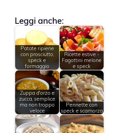
Leggi anche:
Patate ripiene
con prosciutto,
Ricette estive -
speck e
Fagottini melone
formaggio
e speck
Zuppa d'orzo e
zucca, semplice
ma non troppo
Pennette con
veloce
speck e scamorza