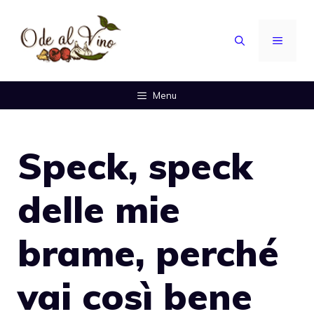
Vai
al
MENU
contenuto
Menu
Speck, speck
delle mie
brame, perché
vai così bene