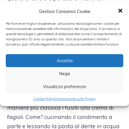
pentolino di acqua bollente, aromatizzata
Gestisci Consenso Cookie
con rosmarino e alloro (si potrebbe arricchire
Per fornire le migliori esperienze, utilizziamo tecnologie come i cookie per
anche con una costa di sedano e mezza
memorizzare e/o accedere alle informazioni del dispositivo. Il consenso a
carota). Se durante la cottura della pasta
queste tecnologie ci permetterà di elaborare dati come il comportamento di
navigazione o ID unici su questo sito. Non acconsentire o ritirare il
l’acqua dovesse evaporare eccessivamente,
consenso può influire negativamente su alcune caratteristiche e funzioni.
unire un mestolo ogni tanto. Tenere presente
Accetta
che il tempo di cottura della pasta sarà
maggiore rispetto quanto indicato sulla
Nega
confezione.
Visualizza preferenze
Chi lo desidera, può preparare anche in
Cookie Policy
Dichiarazione sulla Privacy
maniera più classica i fusilli alla crema di
fagioli. Come? cucinando il condimento a
parte e lessando la pasta al dente in acqua