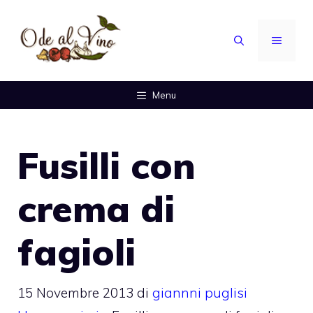
Vai
al
MENU
contenuto
Menu
Fusilli con
crema di
fagioli
15 Novembre 2013
di
giannni puglisi