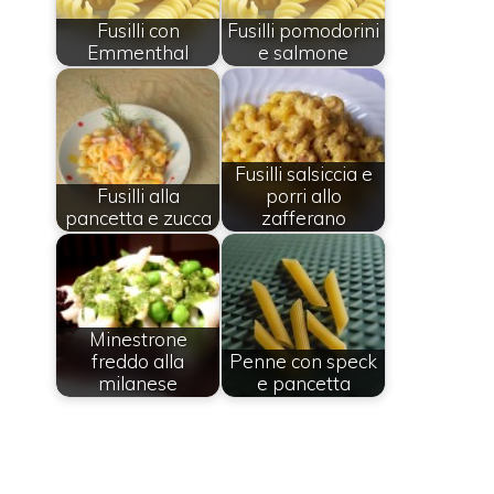
Fusilli con
Fusilli pomodorini
Emmenthal
e salmone
Fusilli salsiccia e
Fusilli alla
porri allo
pancetta e zucca
zafferano
Minestrone
freddo alla
Penne con speck
milanese
e pancetta