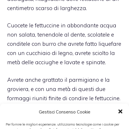
centimetro scarso di larghezza.
Cuocete le fettuccine in abbondante acqua
non salata, tenendole al dente, scolatele e
conditele con burro che avrete fatto liquefare
con un cucchiaio di legno, avrete sciolto la
metà delle acciughe e lavate e spinate.
Avrete anche grattato il parmigiano e la
groviera, e con una metà di questi due
formaggi riuniti finite di condire le fettuccine.
Gestisci Consenso Cookie
Imburrate leggermente un tegame adatto al
forno a bordi piuttosto bassi, e accomodateci
Per fornire le migliori esperienze, utilizziamo tecnologie come i cookie per