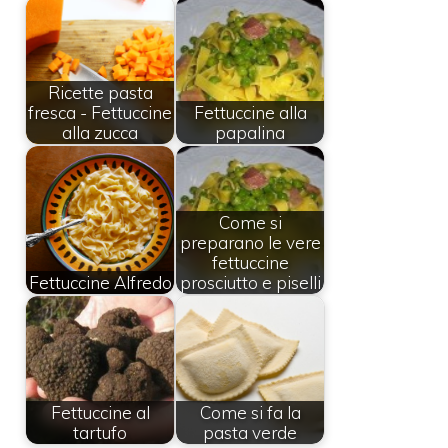
Ricette pasta
fresca - Fettuccine
Fettuccine alla
alla zucca
papalina
Come si
preparano le vere
fettuccine
Fettuccine Alfredo
prosciutto e piselli
Fettuccine al
Come si fa la
tartufo
pasta verde