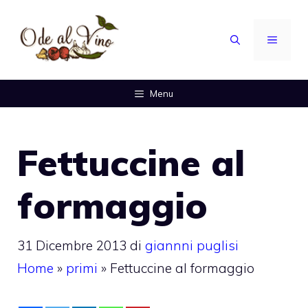
Vai
al
MENU
contenuto
Menu
Fettuccine al
formaggio
31 Dicembre 2013
di
giannni puglisi
Home
»
primi
»
Fettuccine al formaggio