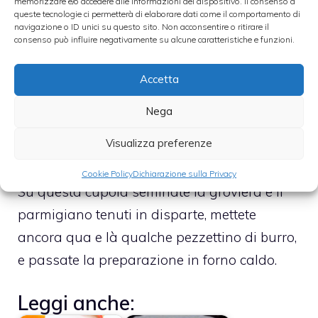
memorizzare e/o accedere alle informazioni del dispositivo. Il consenso a
una metà abbondante delle fettuccine
queste tecnologie ci permetterà di elaborare dati come il comportamento di
navigazione o ID unici su questo sito. Non acconsentire o ritirare il
condite. Sulle fettuccine disponete la
consenso può influire negativamente su alcune caratteristiche e funzioni.
mozzarella, le acciughe, lavate, spinate e
tagliate in filettini, un pizzico di pepe bianco,
Accetta
e ricoprite con le fettuccine rimaste,
Nega
procurando di dare a tutto la forma di
Visualizza preferenze
cupola.
Cookie Policy
Dichiarazione sulla Privacy
Su questa cupola seminate la groviera e il
parmigiano tenuti in disparte, mettete
ancora qua e là qualche pezzettino di burro,
e passate la preparazione in forno caldo.
Leggi anche: