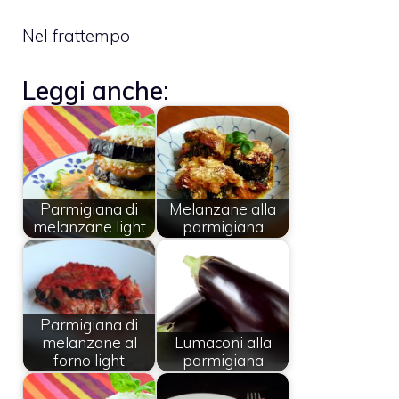
Nel frattempo
Leggi anche:
Parmigiana di
Melanzane alla
melanzane light
parmigiana
Parmigiana di
melanzane al
Lumaconi alla
forno light
parmigiana