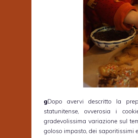
g
Dopo avervi descritto la pre
statunitense, ovverosia i coo
gradevolissima variazione sul tema
goloso impasto, dei saporitissimi 