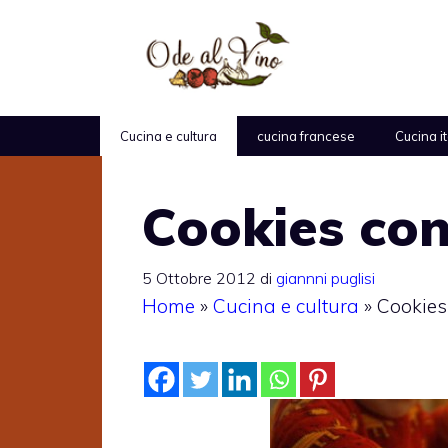
Vai
al
contenuto
Cucina e cultura
cucina francese
Cucina i
Cookies con
5 Ottobre 2012
di
giannni puglisi
Home
»
Cucina e cultura
»
Cookies