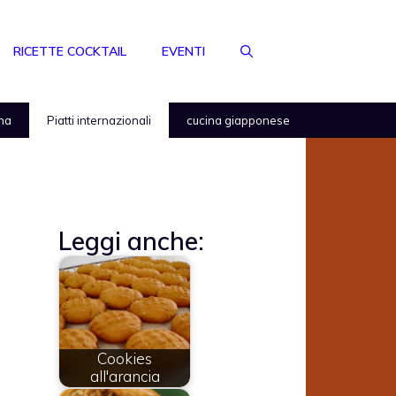
RICETTE COCKTAIL
EVENTI
na
Piatti internazionali
cucina giapponese
Leggi anche:
Cookies
all'arancia