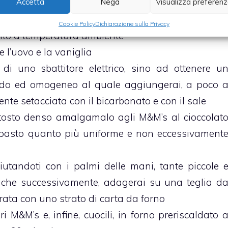
Accetta
Nega
Visualizza preferen
n una capiente terrina, lo zucchero, lo zucchero d
Cookie Policy
Dichiarazione sulla Privacy
ito a temperatura ambiente
l’uovo e la vaniglia
o di uno sbattitore elettrico, sino ad ottenere u
uido ed omogeneo al quale aggiungerai, a poco 
nte setacciata con il bicarbonato e con il sale
tosto denso amalgamalo agli M&M’s al cioccolat
mpasto quanto più uniforme e non eccessivament
utandoti con i palmi delle mani, tante piccole 
 che successivamente, adagerai su una teglia d
ata con uno strato di carta da forno
ri M&M’s e, infine, cuocili, in forno preriscaldato 