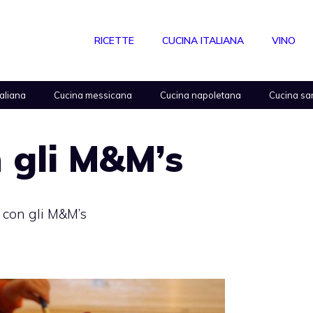
RICETTE
CUCINA ITALIANA
VINO
taliana
Cucina messicana
Cucina napoletana
Cucina sa
 gli M&M’s
 con gli M&M’s