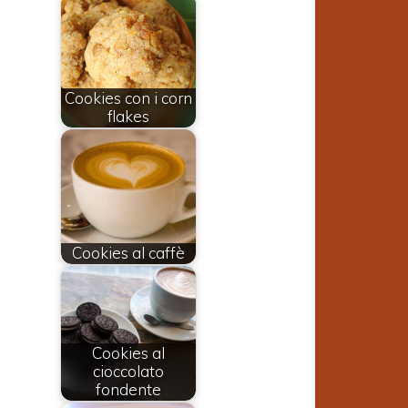
Cookies con i corn
flakes
Cookies al caffè
a
a
Cookies al
l
cioccolato
fondente