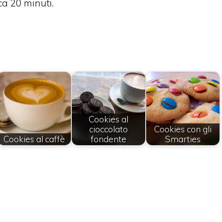
ca 20 minuti.
Cookies al
cioccolato
Cookies con gli
Cookies al caffè
fondente
Smarties