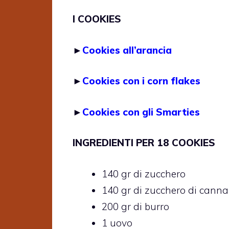
I COOKIES
►
Cookies all’arancia
►
Cookies con i corn flakes
►
Cookies con gli Smarties
INGREDIENTI PER 18 COOKIES
140 gr di zucchero
140 gr di zucchero di canna
200 gr di burro
1 uovo