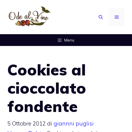
Vai
al
MENU
contenuto
Menu
Cookies al
cioccolato
fondente
5 Ottobre 2012
di
giannni puglisi