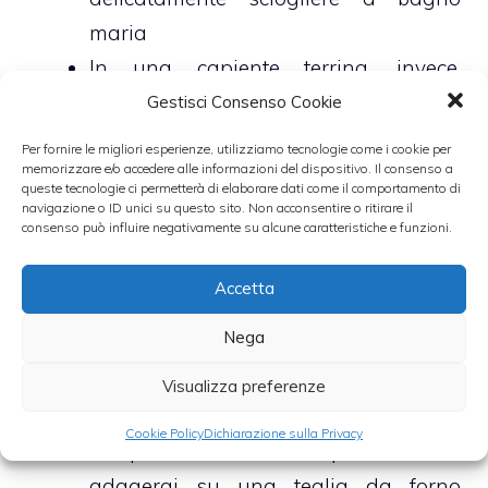
maria
In una capiente terrina, invece,
mescola le uova allo zucchero di
Gestisci Consenso Cookie
canna e monta il tutto, con l’aiuto di
Per fornire le migliori esperienze, utilizziamo tecnologie come i cookie per
uno sbattitore automatico, sino a che
memorizzare e/o accedere alle informazioni del dispositivo. Il consenso a
queste tecnologie ci permetterà di elaborare dati come il comportamento di
non avrai ottenuto un composto sodo
navigazione o ID unici su questo sito. Non acconsentire o ritirare il
consenso può influire negativamente su alcune caratteristiche e funzioni.
e spumoso
Unisci, in successione, anche il
Accetta
cioccolato fuso e la farina setacciata
Nega
con il sale ed il lievito
Aggiungi, dunque, il restante
Visualizza preferenze
cioccolato fondente e suddividi il
Cookie Policy
Dichiarazione sulla Privacy
composto in tante “palline” che
adagerai su una teglia da forno