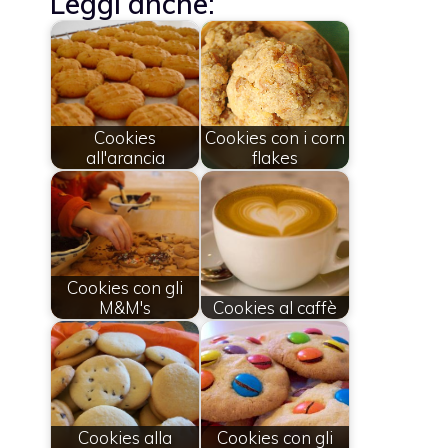
Leggi anche:
Cookies
Cookies con i corn
all'arancia
flakes
Cookies con gli
M&M's
Cookies al caffè
Cookies alla
Cookies con gli