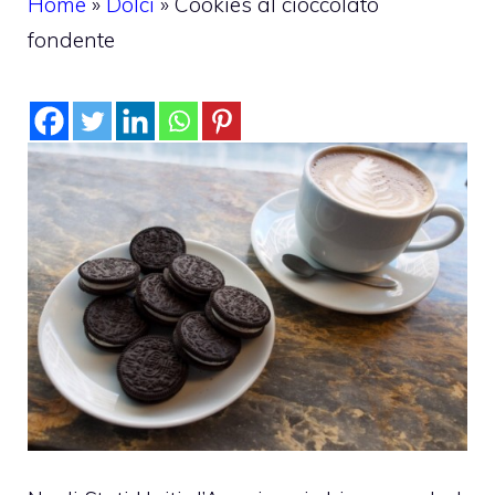
Home
»
Dolci
»
Cookies al cioccolato
fondente