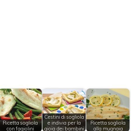
Cestini di sogliola
Ricetta sogliola
e indivia per la
Ricetta sogliola
con fagiolini
gioia dei bambini
alla mugnaia