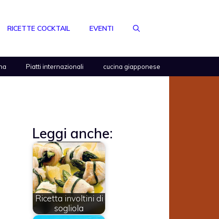
RICETTE COCKTAIL
EVENTI
na
Piatti internazionali
cucina giapponese
Leggi anche:
Ricetta involtini di
sogliola