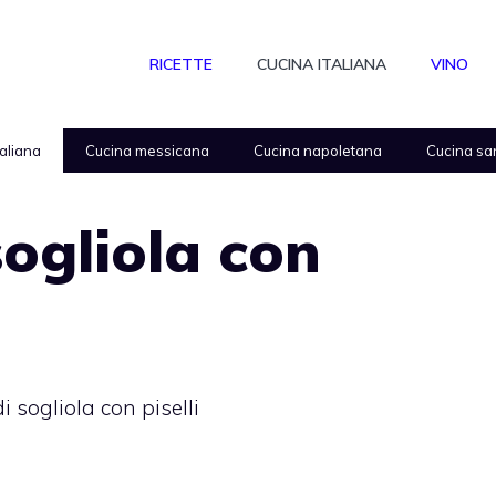
RICETTE
CUCINA ITALIANA
VINO
taliana
Cucina messicana
Cucina napoletana
Cucina sa
sogliola con
di sogliola con piselli