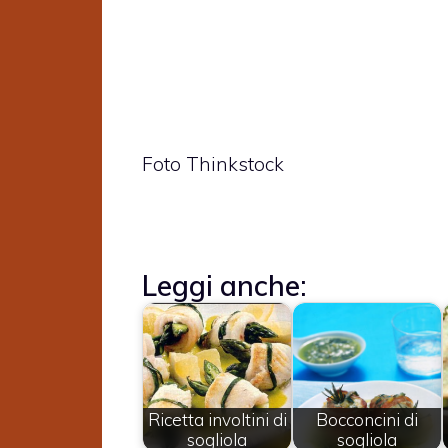
Foto Thinkstock
Leggi anche:
Ricetta involtini di
Bocconcini di
sogliola
sogliola