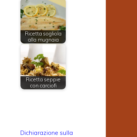
Ricetta sogliola
alla mugnaia
Ricetta seppie
con carciofi
Dichiarazione sulla