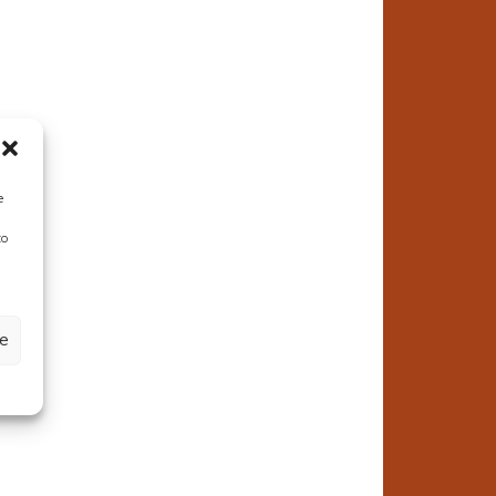
e
to
ze