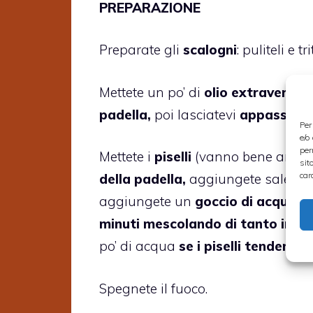
PREPARAZIONE
Preparate gli
scalogni
: puliteli e t
Mettete un po’ di
olio extravergine 
padella,
poi lasciatevi
appassire al
Per
e/o
per
Mettete i
piselli
(vanno bene anche q
sit
car
della padella,
aggiungete sale e pe
aggiungete un
goccio di acqua
, p
minuti mescolando di tanto in ta
po’ di acqua
se i piselli tendera
Spegnete il fuoco.