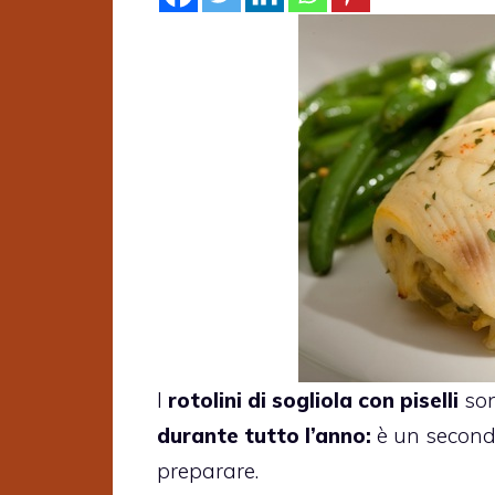
I
rotolini di sogliola con piselli
so
durante tutto l’anno:
è un secondo
preparare.