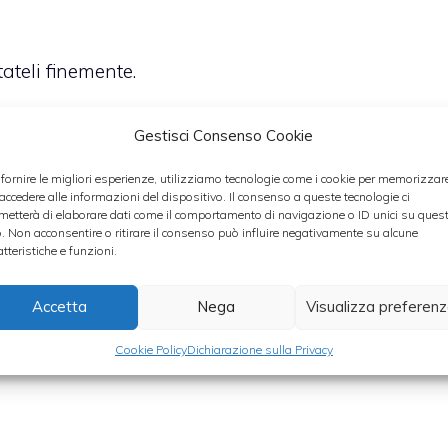
ritateli finemente.
d’oliva e un po’ di burro all’interno di una
Gestisci Consenso Cookie
l’interno gli scalogni.
 fornire le migliori esperienze, utilizziamo tecnologie come i cookie per memorizzar
 accedere alle informazioni del dispositivo. Il consenso a queste tecnologie ci
metterà di elaborare dati come il comportamento di navigazione o ID unici su ques
uelli surgelati) e poi
aggiungeteli all’interno
o. Non acconsentire o ritirare il consenso può influire negativamente su alcune
atteristiche e funzioni.
pe (evitate se il piatto è destinato ai bambini) e
oi fateli cuocere a
fiamma bassa per circa 15-20
Accetta
Nega
Visualizza preferen
nto
. Tenete presente che dovrete aggiungere un
nno ad asciugarsi eccessivamente.
Cookie Policy
Dichiarazione sulla Privacy