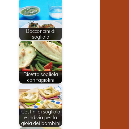
Bocconcini di
sogliola
Ricetta sogliola
con fagiolini
Cestini di sogliola
a
e indivia per la
gioia dei bambini