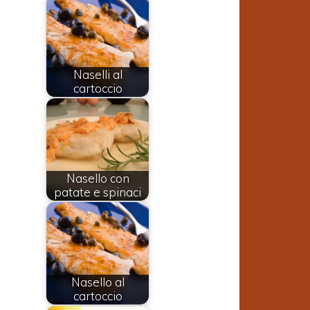
Naselli al
cartoccio
Nasello con
patate e spinaci
i
e
Nasello al
cartoccio
i