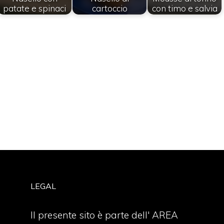
patate e spinaci
cartoccio
con timo e salvia
LEGAL
Il presente sito è parte dell' AREA