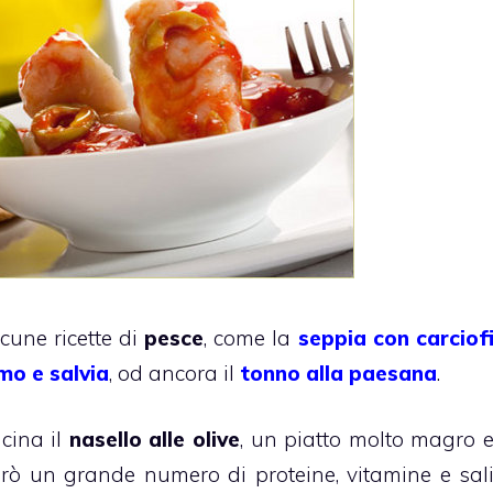
cune ricette di
pesce
, come la
seppia con carciof
mo e salvia
, od ancora il
tonno alla paesana
.
cina il
nasello alle olive
, un piatto molto magro 
però un grande numero di proteine, vitamine e sal