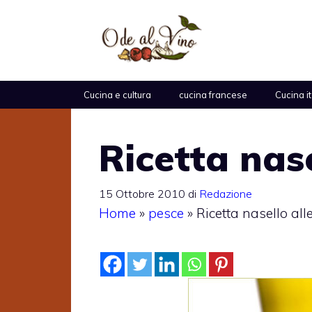
Vai
al
contenuto
Cucina e cultura
cucina francese
Cucina i
Ricetta nase
15 Ottobre 2010
di
Redazione
Home
»
pesce
»
Ricetta nasello alle