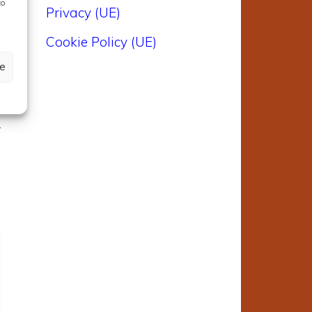
e
to
Privacy (UE)
Cookie Policy (UE)
e
ze
r
o