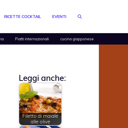
RICETTE COCKTAIL
EVENTI
na
Piatti internazionali
cucina giapponese
Leggi anche:
Filetto di maiale
alle olive