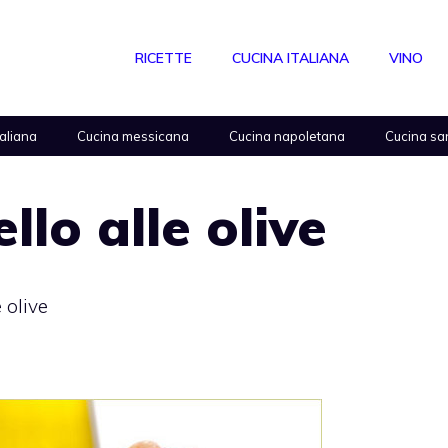
RICETTE
CUCINA ITALIANA
VINO
taliana
Cucina messicana
Cucina napoletana
Cucina sa
llo alle olive
 olive