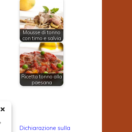
e
Mousse di tonno
con timo e salvia
Ricetta tonno alla
paesana
e
Dichiarazione sulla