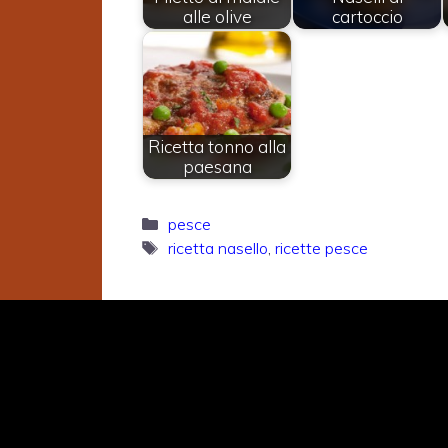
alle olive
cartoccio
Ricetta tonno alla
paesana
Categorie
pesce
Tag
ricetta nasello
,
ricette pesce