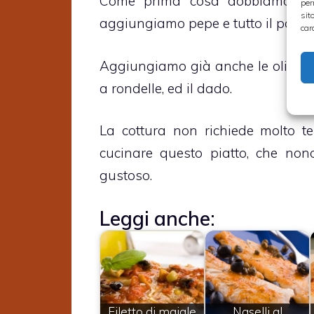
Come prima cosa dobbiamo
sc
per
sit
aggiungiamo pepe e tutto il pomo
car
Aggiungiamo già anche le olive, co
a rondelle, ed il dado.
La cottura non richiede molto te
cucinare questo piatto, che nono
gustoso.
Leggi anche:
Filetto di maiale
Naselli al