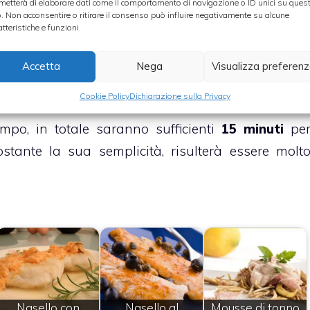
ottare
nell’olio d’oliva il nostro pesce, dunqu
metterà di elaborare dati come il comportamento di navigazione o ID unici su ques
o. Non acconsentire o ritirare il consenso può influire negativamente su alcune
doro.
atteristiche e funzioni.
me meglio preferite, nere o verdi, intere o tagliat
Accetta
Nega
Visualizza preferen
Cookie Policy
Dichiarazione sulla Privacy
mpo, in totale saranno sufficienti
15 minuti
pe
stante la sua semplicità, risulterà essere molt
Nasello con
Nasello al
Mousse di tonno