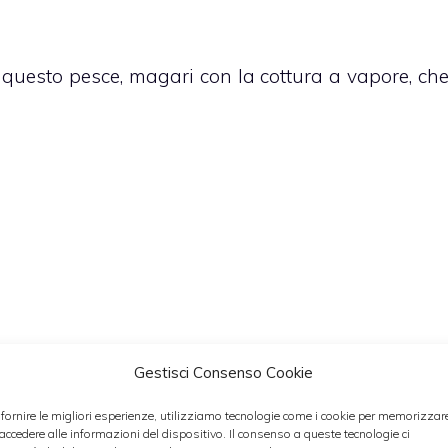
 questo pesce, magari con la cottura a vapore, ch
Gestisci Consenso Cookie
molto molto
semplice
, però procediamo per gradi.
 fornire le migliori esperienze, utilizziamo tecnologie come i cookie per memorizzar
 accedere alle informazioni del dispositivo. Il consenso a queste tecnologie ci