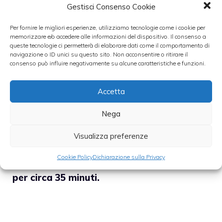
Gestisci Consenso Cookie
A questo punto la pasta è pronta:
scegliete
Per fornire le migliori esperienze, utilizziamo tecnologie come i cookie per
la forma magari creando una treccia che
memorizzare e/o accedere alle informazioni del dispositivo. Il consenso a
queste tecnologie ci permetterà di elaborare dati come il comportamento di
potrete ricavare intrecciando tre panetti
navigazione o ID unici su questo sito. Non acconsentire o ritirare il
consenso può influire negativamente su alcune caratteristiche e funzioni.
allungati e chiusi all’estremità.
Accetta
Prendete una teglia forno e ungetela con del
burro, poi adagiatevi la pasta brioche sopra
Nega
e spennellatela con dell’uovo l
asciandola
Visualizza preferenze
lievitare ancora per circa 30 minuti.
Cookie Policy
Dichiarazione sulla Privacy
Lasciate cuocere
in forno caldo a 200 gradi
per circa 35 minuti.