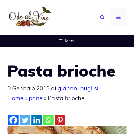
Vai
al
MENU
contenuto
Menu
Pasta brioche
3 Gennaio 2013
di
giannni puglisi
Home
»
pane
»
Pasta brioche