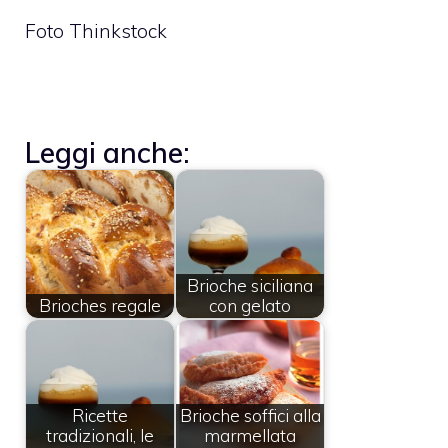
Foto Thinkstock
Leggi anche:
Brioche siciliana
Brioches regale
con gelato
Ricette
Brioche soffici alla
tradizionali, le
marmellata