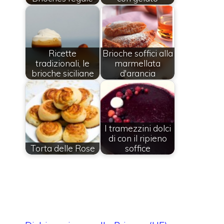
Ricette
Brioche soffici alla
tradizionali, le
marmellata
brioche siciliane
d'arancia
I tramezzini dolci
di con il ripieno
Torta delle Rose
soffice